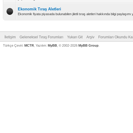
Ekonomik Tıraş Aletleri
Ekonomik fiyata piyasada bulunabilen jiletli tıraş aletleri hakkında bilgi paylaşı
İletişim
Geleneksel Tıraş Forumları
Yukarı Git
Arşiv
Forumları Okundu Ka
Türkçe Çeviri:
MCTR
, Yazılım:
MyBB
, © 2002-2026
MyBB Group
.