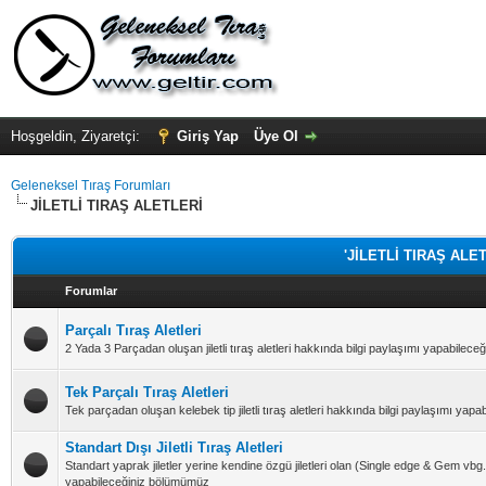
Hoşgeldin, Ziyaretçi:
Giriş Yap
Üye Ol
Geleneksel Tıraş Forumları
JİLETLİ TIRAŞ ALETLERİ
'JİLETLİ TIRAŞ ALETL
Forumlar
Parçalı Tıraş Aletleri
2 Yada 3 Parçadan oluşan jiletli tıraş aletleri hakkında bilgi paylaşımı yapabilec
Tek Parçalı Tıraş Aletleri
Tek parçadan oluşan kelebek tip jiletli tıraş aletleri hakkında bilgi paylaşımı ya
Standart Dışı Jiletli Tıraş Aletleri
Standart yaprak jiletler yerine kendine özgü jiletleri olan (Single edge & Gem vbg.) j
yapabileceğiniz bölümümüz