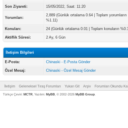
Son Ziyareti:
15/05/2022, Saat: 11:20
2,889 (Günlük ortalama 0.64 | Toplam yorumların
Yorumları:
%1.11)
Konuları:
24 (Günlük ortalama 0.01 | Toplam konuların %0.
Aktiflik Süresi:
2 Ay, 6 Gün
İletişim Bilgileri
E-Posta:
Chinaski - E-Posta Gönder
Özel Mesaj:
Chinaski - Özel Mesaj Gönder
İletişim
Geleneksel Tıraş Forumları
Yukarı Git
Arşiv
Forumları Okundu Ka
Türkçe Çeviri:
MCTR
, Yazılım:
MyBB
, © 2002-2026
MyBB Group
.