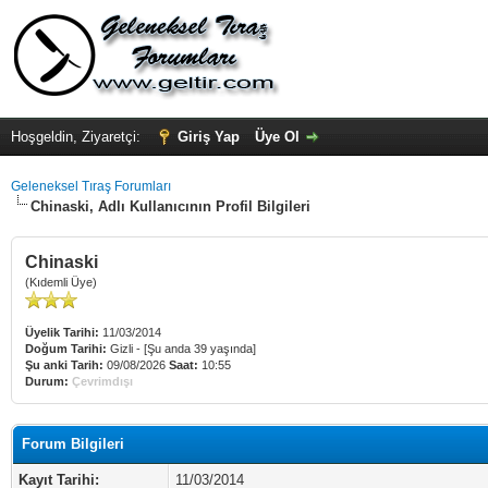
Hoşgeldin, Ziyaretçi:
Giriş Yap
Üye Ol
Geleneksel Tıraş Forumları
Chinaski, Adlı Kullanıcının Profil Bilgileri
Chinaski
(Kıdemli Üye)
Üyelik Tarihi:
11/03/2014
Doğum Tarihi:
Gizli - [Şu anda 39 yaşında]
Şu anki Tarih:
09/08/2026
Saat:
10:55
Durum:
Çevrimdışı
Forum Bilgileri
Kayıt Tarihi:
11/03/2014