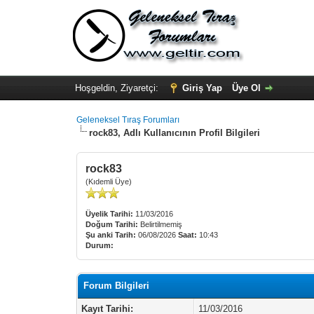
Hoşgeldin, Ziyaretçi:
Giriş Yap
Üye Ol
Geleneksel Tıraş Forumları
rock83, Adlı Kullanıcının Profil Bilgileri
rock83
(Kıdemli Üye)
Üyelik Tarihi:
11/03/2016
Doğum Tarihi:
Belirtilmemiş
Şu anki Tarih:
06/08/2026
Saat:
10:43
Durum:
Forum Bilgileri
Kayıt Tarihi:
11/03/2016