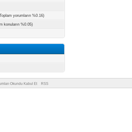
 Toplam yorumların %0.16)
am konuların %0.05)
umları Okundu Kabul Et
RSS