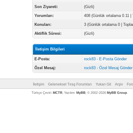
Son Ziyareti:
(Gizli)
Yorumları:
408 (Günlük ortalama 0.11 |
Konuları:
3 (Günlük ortalama 0 | Topl
Aktiflik Süresi:
(Gizli)
İletişim Bilgileri
E-Posta:
rock83 - E-Posta Gönder
Özel Mesaj:
rock83 - Özel Mesaj Gönder
İletişim
Geleneksel Tıraş Forumları
Yukarı Git
Arşiv
For
Türkçe Çeviri:
MCTR
, Yazılım:
MyBB
, © 2002-2026
MyBB Group
.