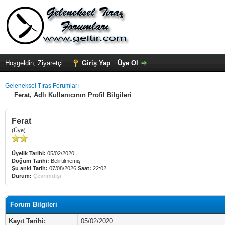
Hoşgeldin, Ziyaretçi:
Giriş Yap
Üye Ol
Geleneksel Tıraş Forumları
Ferat, Adlı Kullanıcının Profil Bilgileri
Ferat
(Üye)
Üyelik Tarihi:
05/02/2020
Doğum Tarihi:
Belirtilmemiş
Şu anki Tarih:
07/08/2026
Saat:
22:02
Durum:
Çevrimdışı
Forum Bilgileri
Kayıt Tarihi:
05/02/2020