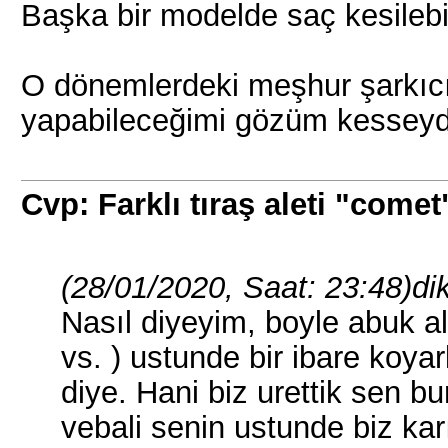
Başka bir modelde saç kesileb
O dönemlerdeki meşhur şarkıcı
yapabileceğimi gözüm kesseydi,
Cvp: Farklı tıraş aleti "comet
(28/01/2020, Saat: 23:48)
di
Nasıl diyeyim, boyle abuk ale
vs. ) ustunde bir ibare koyarl
diye. Hani biz urettik sen b
vebali senin ustunde biz kar