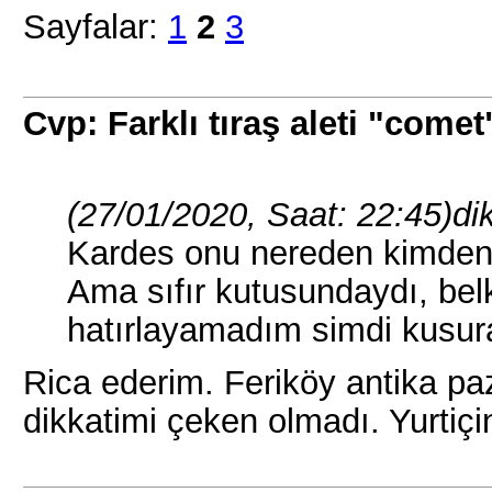
Sayfalar:
1
2
3
Cvp: Farklı tıraş aleti "comet
(27/01/2020, Saat: 22:45)
di
Kardes onu nereden kimden
Ama sıfır kutusundaydı, be
hatırlayamadım simdi kusu
Rica ederim. Feriköy antika pa
dikkatimi çeken olmadı. Yurtiç