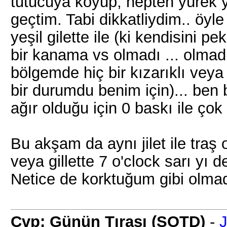
tutucuya koyup, hepten yürek y
geçtim. Tabi dikkatliydim.. öyl
yeşil gilette ile (ki kendisini
bir kanama vs olmadı ... olmadığ
bölgemde hiç bir kızarıklı veya
bir durumdu benim için)... ben
ağır olduğu için 0 baskı ile çok
Bu akşam da aynı jilet ile tra
veya gillette 7 o'clock sarı yı d
Netice de korktuğum gibi olmadı
Cvp: Günün Tıraşı (SOTD)
-