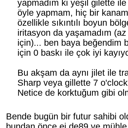
yapmadım ki yeşil gilette il
öyle yapmam, hiç bir kanama
özellikle sıkıntılı boyun böl
iritasyon da yaşamadım (az 
için)... ben baya beğendim b
için 0 baskı ile çok iyi kayıy
Bu akşam da aynı jilet ile t
Sharp veya gillette 7 o'clock
Netice de korktuğum gibi olm
Bende bugün bir futur sahibi ol
bundan önce ej de89 ve mühle 