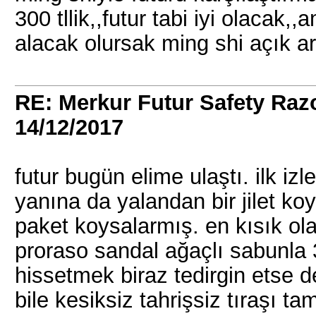
300 tllik,,futur tabi iyi olacak
alacak olursak ming shi açık a
RE: Merkur Futur Safety Ra
14/12/2017
futur bugün elime ulaştı. ilk iz
yanına da yalandan bir jilet koy
paket koysalarmış. en kısık olan
proraso sandal ağaçlı sabunla 3
hissetmek biraz tedirgin etse d
bile kesiksiz tahrişsiz tıraşı 