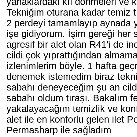
yanaklardaki kıl dönmeleri ve kı
Tekniğim oturana kadar temiz 
2 perdeyi tamamlayıp aynada 
işe gidiyorum. İşim gereği her
agresif bir alet olan R41'i de i
cildi çok yıprattığından almamam
izlenimlerim böyle. 1 hafta geç
denemek istemedim biraz tekni
sabahı deneyeceğim şu an cild
sabahı oldum tıraşı. Bakalım fe
yakalayacağım temizlik ve kon
alet ile en konforlu gelen ilet P
Permasharp ile sağladım