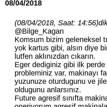
08/04/2018
(08/04/2018, Saat: 14:56)
di
@Bilge_Kagan
Komsum bizim geleneksel tı
yok kartus gibi, alsın diye 
lutfen aklınızdan cıkarın.
Eger dediginiz gibi ilk per
probleminiz var, makinayı fa
yuzunuze oturdugunu ve jilet
oldugunu anlarsınız.
Future agresif sınıfta makin
oneriyorum agresif makinalar