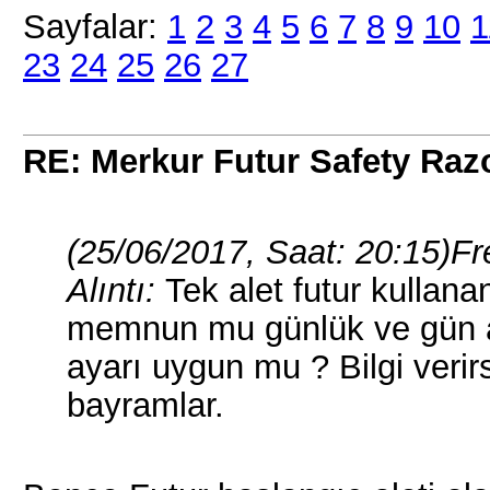
Sayfalar:
1
2
3
4
5
6
7
8
9
10
1
23
24
25
26
27
RE: Merkur Futur Safety Ra
(25/06/2017, Saat: 20:15)
Fr
Alıntı:
Tek alet futur kullana
memnun mu günlük ve gün aşı
ayarı uygun mu ? Bilgi verir
bayramlar.