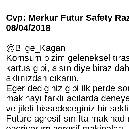
Cvp: Merkur Futur Safety R
08/04/2018
@Bilge_Kagan
Komsum bizim geleneksel tıras
kartus gibi, alsın diye biraz d
aklınızdan cıkarın.
Eger dediginiz gibi ilk perde s
makinayı farklı acılarda deney
ve jileti hissedeceginiz bir sek
Future agresif sınıfta makinadı
oneriyorum agresif makinaları, 