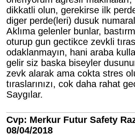
dikkatli olun, gerekirse ilk per
diger perde(leri) dusuk numaral
Aklıma gelenler bunlar, bastır
oturup gun gectikce zevkli tıras
odaklanmayın, hani araba kull
gelir siz baska biseyler dusunu
zevk alarak ama cokta stres o
tıraslarınızı, cok daha rahat 
Saygılar.
Cvp: Merkur Futur Safety R
08/04/2018