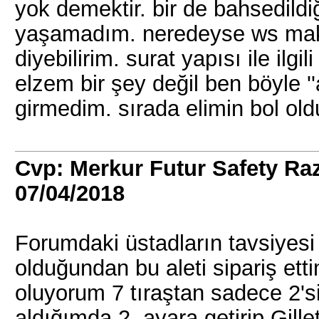
yok demektir. bir de bahsedildiği 
yaşamadım. neredeyse ws maki
diyebilirim. surat yapısı ile ilg
elzem bir şey değil ben böyle 
girmedim. sırada elimin bol ol
Cvp: Merkur Futur Safety R
07/04/2018
Forumdaki üstadların tavsiyesi 
olduğundan bu aleti sipariş etti
oluyorum 7 tıraştan sadece 2'si
aldığımda 2. ayara getirip Gille