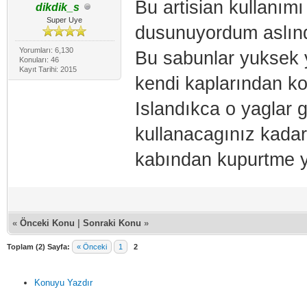
Bu artisian kullanım
dikdik_s
Super Uye
dusunuyordum aslın
Yorumları: 6,130
Bu sabunlar yuksek 
Konuları: 46
Kayıt Tarihi: 2015
kendi kaplarından ko
Islandıkca o yaglar gi
kullanacagınız kada
kabından kupurtme y
«
Önceki Konu
|
Sonraki Konu
»
Toplam (2) Sayfa:
« Önceki
1
2
Konuyu Yazdır