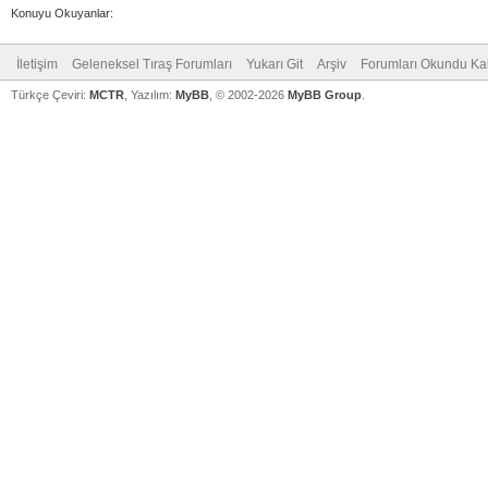
Konuyu Okuyanlar:
İletişim
Geleneksel Tıraş Forumları
Yukarı Git
Arşiv
Forumları Okundu Ka
Türkçe Çeviri:
MCTR
, Yazılım:
MyBB
, © 2002-2026
MyBB Group
.