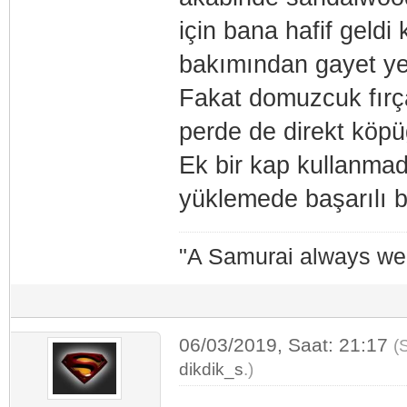
için bana hafif geld
bakımından gayet yet
Fakat domuzcuk fırç
perde de direkt köpü
Ek bir kap kullanma
yüklemede başarılı b
"A Samurai always we
06/03/2019, Saat: 21:17
(
dikdik_s
.)