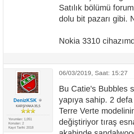
Satılık bölümü forum
dolu bit pazarı gibi.
Nokia 3310 cihazımda
06/03/2019, Saat: 15:27
Bu Catie's Bubbles s
yapıya sahip. 2 defa
DenizKSK
KARŞIYAKA 35,5
Terre Verte modelini
Yorumları: 1,051
değiştiriyor tıraş es
Konuları: 2
Kayıt Tarihi: 2018
akabinde sandalwood 