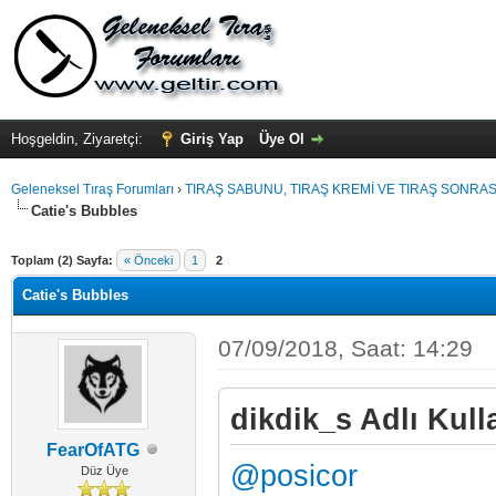
Hoşgeldin, Ziyaretçi:
Giriş Yap
Üye Ol
Geleneksel Tıraş Forumları
›
TIRAŞ SABUNU, TIRAŞ KREMİ VE TIRAŞ SONRASI
Catie's Bubbles
Toplam (2) Sayfa:
« Önceki
1
2
Catie's Bubbles
07/09/2018, Saat: 14:29
dikdik_s Adlı Kulla
FearOfATG
@posicor
Düz Üye