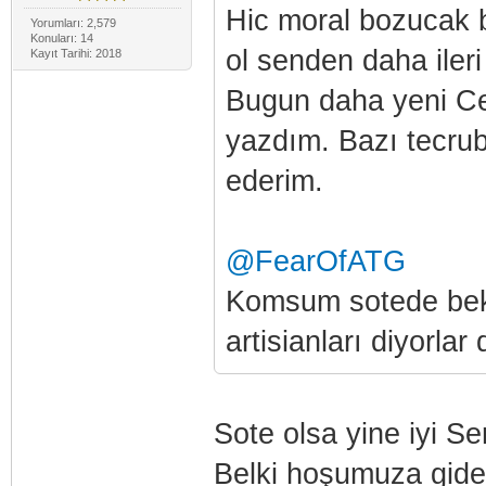
Hic moral bozucak 
Yorumları: 2,579
Konuları: 14
ol senden daha iler
Kayıt Tarihi: 2018
Bugun daha yeni Cel
yazdım. Bazı tecrub
ederim.
@FearOfATG
Komsum sotede bekl
artisianları diyorla
Sote olsa yine iyi S
Belki hoşumuza gidec