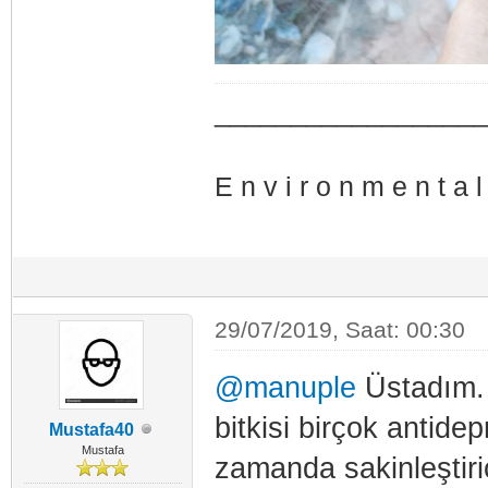
_________________
E n v i r o n m e n t a l 
29/07/2019, Saat: 00:30
@manuple
Üstadım. B
bitkisi birçok antide
Mustafa40
Mustafa
zamanda sakinleştirici