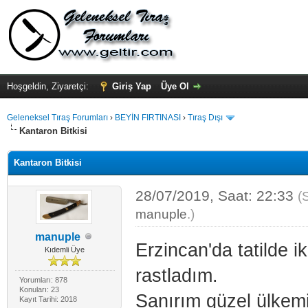
Hoşgeldin, Ziyaretçi:
Giriş Yap
Üye Ol
Geleneksel Tıraş Forumları
›
BEYİN FIRTINASI
›
Tıraş Dışı
Kantaron Bitkisi
Kantaron Bitkisi
28/07/2019, Saat: 22:33
(
manuple
.)
manuple
Erzincan'da tatilde i
Kıdemli Üye
rastladım.
Yorumları: 878
Konuları: 23
Sanırım güzel ülkemi
Kayıt Tarihi: 2018