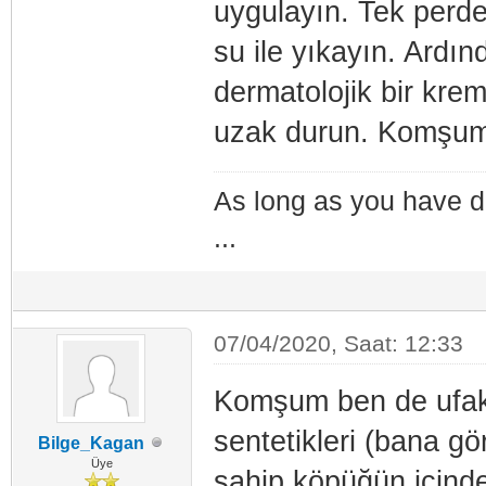
uygulayın. Tek perd
su ile yıkayın. Ardı
dermatolojik bir krem
uzak durun. Komşum b
As long as you have d
...
07/04/2020, Saat: 12:33
Komşum ben de ufak 
sentetikleri (bana gö
Bilge_Kagan
Üye
sahip köpüğün içinde