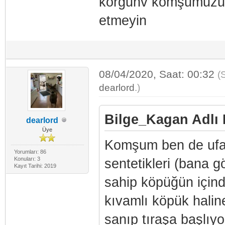
korgunv komşumuzund
etmeyin
08/04/2020, Saat: 00:32
(
dearlord
.)
Bilge_Kagan Adlı K
dearlord
Üye
Komşum ben de ufak
Yorumları: 86
Konuları: 3
sentetikleri (bana g
Kayıt Tarihi: 2019
sahip köpüğün içind
kıvamlı köpük halin
sanıp tıraşa başlıyo