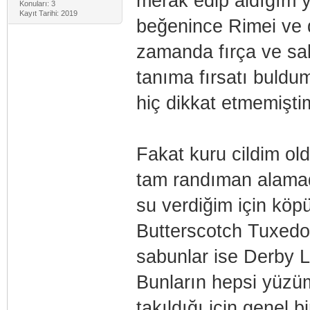
merak edip aldığım y
Konuları: 3
Kayıt Tarihi: 2019
beğenince Rimei ve d
zamanda fırça ve sab
tanıma fırsatı buldu
hiç dikkat etmemişti
Fakat kuru cildim ol
tam randıman alamadı
su verdiğim için köpü
Butterscotch Tuxedo
sabunlar ise Derby L
Bunların hepsi yüzüm
takıldığı için genel 