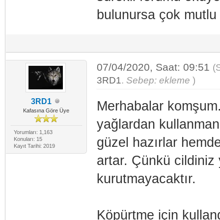
bulunursa çok mutl
07/04/2020, Saat: 09:51
(
3RD1
.
Sebep: ekleme
)
3RD1
Merhabalar komşum. 
Kafasına Göre Üye
yağlardan kullanmanı
Yorumları: 1,163
güzel hazırlar hemde
Konuları: 15
Kayıt Tarihi: 2019
artar. Çünkü cildin
kurutmayacaktır.
Köpürtme için kulland