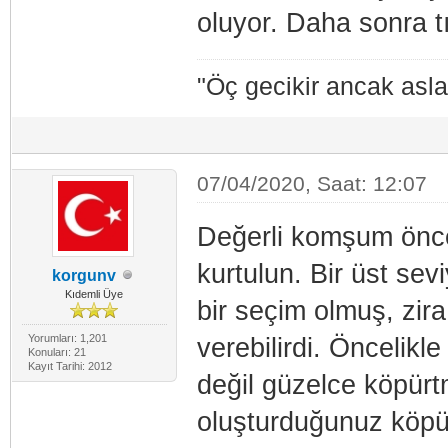
oluyor. Daha sonra t
"Öç gecikir ancak asl
07/04/2020, Saat: 12:07
Değerli komşum önce
kurtulun. Bir üst sev
korgunv
Kıdemli Üye
bir seçim olmuş, zira 
Yorumları: 1,201
verebilirdi. Öncelik
Konuları: 21
Kayıt Tarihi: 2012
değil güzelce köpürt
oluşturduğunuz köpüğ