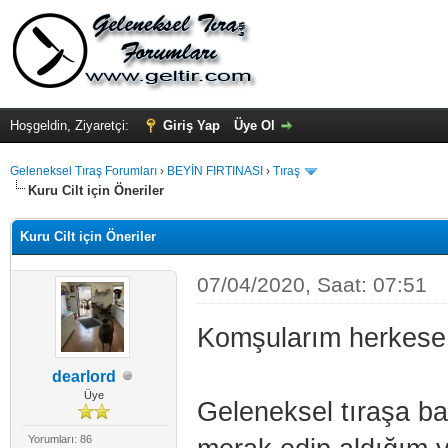
Hoşgeldin, Ziyaretçi:
Giriş Yap
Üye Ol
Geleneksel Tıraş Forumları
›
BEYİN FIRTINASI
›
Tıraş
Kuru Cilt için Öneriler
Kuru Cilt için Öneriler
07/04/2020, Saat: 07:51
Komşularım herkese
dearlord
Üye
Geleneksel tıraşa ba
Yorumları: 86