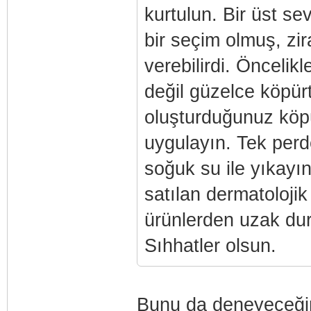
kurtulun. Bir üst se
bir seçim olmuş, zira
verebilirdi. Önceli
değil güzelce köpür
oluşturduğunuz köpü
uygulayın. Tek per
soğuk su ile yıkayı
satılan dermatolojik
ürünlerden uzak dur
Sıhhatler olsun.
Bunu da deneyeceği