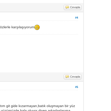
Cevapla
#4
zlerle karşılaşıyorum
Cevapla
#5
tım git gide kızarmayan,batık oluşmayan bir yüz
im yüzümüzde hala oluyor diyen arkadaşlarıma