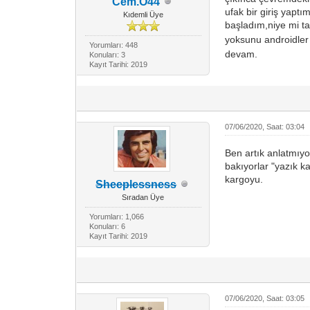
Cem.O44
ufak bir giriş yaptı
Kıdemli Üye
başladım,niye mi t
yoksunu androidle
Yorumları: 448
devam.
Konuları: 3
Kayıt Tarihi: 2019
07/06/2020, Saat: 03:04
Ben artık anlatmıyo
bakıyorlar "yazık k
kargoyu.
Sheeplessness
Sıradan Üye
Yorumları: 1,066
Konuları: 6
Kayıt Tarihi: 2019
07/06/2020, Saat: 03:05