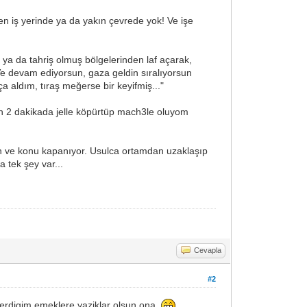
n iş yerinde ya da yakın çevrede yok! Ve işe
 ya da tahriş olmuş bölgelerinden laf açarak,
 Ve devam ediyorsun, gaza geldin sıralıyorsun
ça aldım, tıraş meğerse bir keyifmiş..."
"ben 2 dakikada jelle köpürtüp mach3le oluyom
un ve konu kapanıyor. Usulca ortamdan uzaklaşıp
 tek şey var...
Cevapla
#2
erdigim emeklere yaziklar olsun ona.