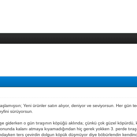
aşlamışsın; Yeni ürünler satın alıyor, deniyor ve seviyorsun. Her gün tec
keyfini sürüyorsun.
şe giderken o gün tıraşının köpüğü aklında; çünkü çok güzel köpürdü, kı
 sonunda kalanı atmaya kıyamadığından hiç gerek yokken 3. perde tıraşı
ndayken ters çevirdin dolgun köpük düşmüyor diye böbürlendin kendince