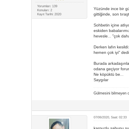
Yorumları: 139
Yüzünde ince bir g
Konuları: 2
gittiğinde, son tır
Kayıt Tarihi: 2020
Sohbetin içine atlı
eskiden babalarımız
hevesle... "çok daha
Derken lafın kesild
hemen çok iyi" dedi
Burada arkadaşınla
odana geçiyor forum
Ne köpüktü be...
Saygılar
Gülmesini bilmeyen
07/06/2020, Saat: 02:33
karpuzlu sabunu su