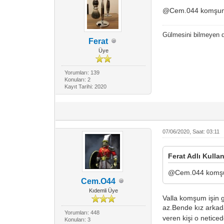
@Cem.044 komşum b
Gülmesini bilmeyen
Ferat
Üye
Yorumları: 139
Konuları: 2
Kayıt Tarihi: 2020
07/06/2020, Saat: 03:11
Ferat Adlı Kullan
@Cem.044 komşum
Cem.O44
Kıdemli Üye
Valla komşum işin g
az.Bende kız arka
Yorumları: 448
veren kişi o netice
Konuları: 3