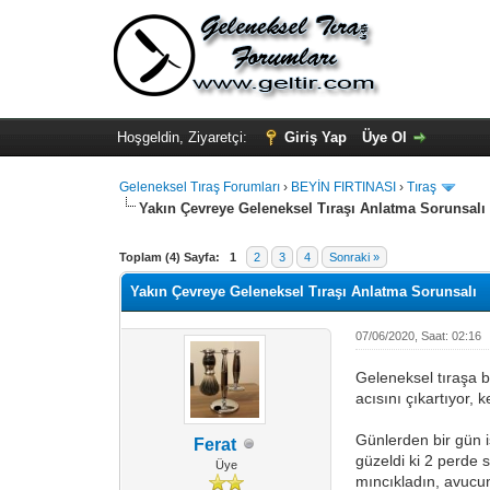
Hoşgeldin, Ziyaretçi:
Giriş Yap
Üye Ol
Geleneksel Tıraş Forumları
›
BEYİN FIRTINASI
›
Tıraş
Yakın Çevreye Geleneksel Tıraşı Anlatma Sorunsalı
Toplam (4) Sayfa:
1
2
3
4
Sonraki »
Yakın Çevreye Geleneksel Tıraşı Anlatma Sorunsalı
07/06/2020, Saat: 02:16
Geleneksel tıraşa b
acısını çıkartıyor, 
Günlerden bir gün i
Ferat
güzeldi ki 2 perde
Üye
mıncıkladın, avucu