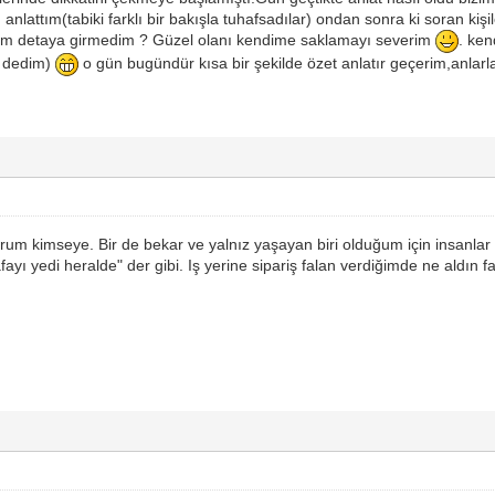
m anlattım(tabiki farklı bir bakışla tuhafsadılar) ondan sonra ki soran kiş
am detaya girmedim ? Güzel olanı kendime saklamayı severim
. ken
r dedim)
o gün bugündür kısa bir şekilde özet anlatır geçerim,anlar
rum kimseye. Bir de bekar ve yalnız yaşayan biri olduğum için insanlar
afayı yedi heralde" der gibi. Iş yerine sipariş falan verdiğimde ne aldı