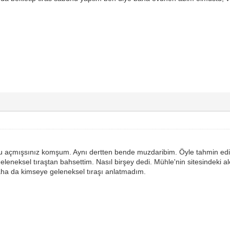
onu açmışsınız komşum. Aynı dertten bende muzdaribim. Öyle tahmin edi
eleneksel tıraştan bahsettim. Nasıl birşey dedi. Mühle'nin sitesindeki al
ha da kimseye geleneksel tıraşı anlatmadım.