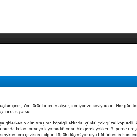
aşlamışsın; Yeni ürünler satın alıyor, deniyor ve seviyorsun. Her gün tec
keyfini sürüyorsun.
şe giderken o gün tıraşının köpüğü aklında; çünkü çok güzel köpürdü, kı
 sonunda kalanı atmaya kıyamadığından hiç gerek yokken 3. perde tıraşı
ndayken ters çevirdin dolgun köpük düşmüyor diye böbürlendin kendince