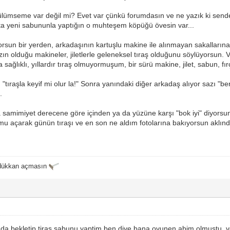
ülümseme var değil mi? Evet var çünkü forumdasın ve ne yazık ki sende
aşta yeni sabununla yaptığın o muhteşem köpüğü övesin var...
yorsun bir yerden, arkadaşının kartuşlu makine ile alınmayan sakallarına
ın olduğu makineler, jiletlerle geleneksel tıraş olduğunu söylüyorsun.
 sağlıklı, yıllardır tıraş olmuyormuşum, bir sürü makine, jilet, sabun, fır
i: "tıraşla keyif mi olur la!" Sonra yanındaki diğer arkadaş alıyor sazı 
.
 samimiyet derecene göre içinden ya da yüzüne karşı "bok iyi" diyors
u açarak günün tıraşı ve en son ne aldım fotolarına bakıyorsun aklında
 dükkan açmasın
da bekletip tiras sabunu yaptim ben diye bana ovunen abim olmustu, v