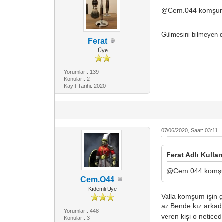
@Cem.044 komşum b
Gülmesini bilmeyen
Ferat
Üye
Yorumları: 139
Konuları: 2
Kayıt Tarihi: 2020
07/06/2020, Saat: 03:11
Ferat Adlı Kullan
@Cem.044 komşum
Cem.O44
Kıdemli Üye
Valla komşum işin g
az.Bende kız arka
Yorumları: 448
veren kişi o netice
Konuları: 3