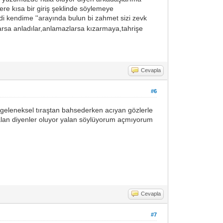
ilere kısa bir giriş şeklinde söylemeye
di kendime ''arayında bulun bi zahmet sizi zevk
larsa anladılar,anlamazlarsa kızarmaya,tahrişe
Cevapla
#6
 geleneksel tıraştan bahsederken acıyan gözlerle
n falan diyenler oluyor yalan söylüyorum açmıyorum
Cevapla
#7