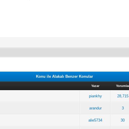
Konu ile Alakalı Benzer Konular
Yazar
Yorumla
piankhy
28,715
arandur
3
alie5734
30