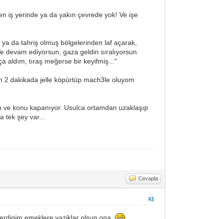
n iş yerinde ya da yakın çevrede yok! Ve işe
 ya da tahriş olmuş bölgelerinden laf açarak,
 Ve devam ediyorsun, gaza geldin sıralıyorsun
ça aldım, tıraş meğerse bir keyifmiş..."
"ben 2 dakikada jelle köpürtüp mach3le oluyom
un ve konu kapanıyor. Usulca ortamdan uzaklaşıp
 tek şey var...
Cevapla
#2
erdigim emeklere yaziklar olsun ona.