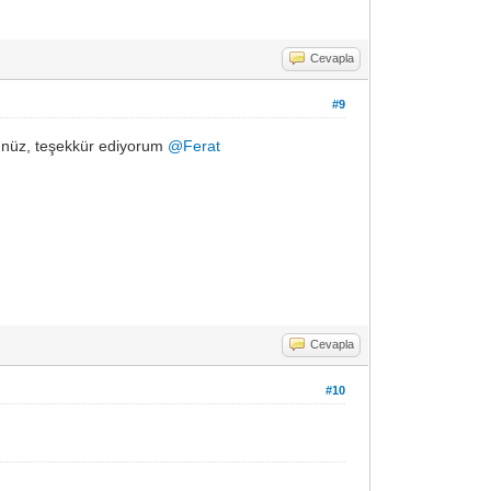
Cevapla
#9
dünüz, teşekkür ediyorum
@Ferat
Cevapla
#10