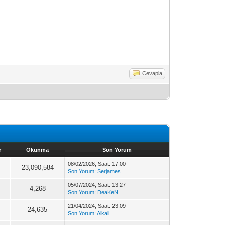
Cevapla
r
Okunma
Son Yorum
08/02/2026, Saat: 17:00
23,090,584
Son Yorum
:
Serjames
05/07/2024, Saat: 13:27
4,268
Son Yorum
:
DeaKeN
21/04/2024, Saat: 23:09
24,635
Son Yorum
:
Alkali