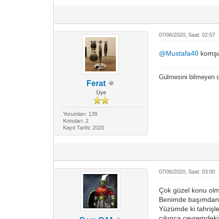
07/06/2020, Saat: 02:57
@Mustafa40
komşum
Gülmesini bilmeyen
Ferat
Üye
Yorumları: 139
Konuları: 2
Kayıt Tarihi: 2020
07/06/2020, Saat: 03:00
Çok güzel konu olm
Benimde başımdan 
Yüzümde ki tahrişl
çıkınca çevremdeki