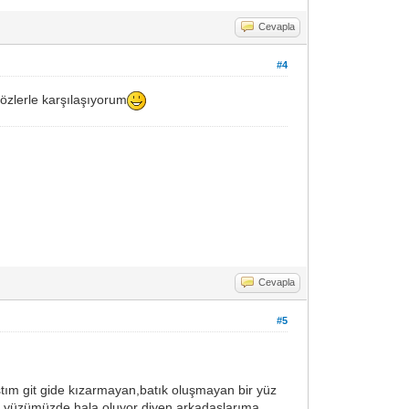
Cevapla
#4
zlerle karşılaşıyorum
Cevapla
#5
tım git gide kızarmayan,batık oluşmayan bir yüz
im yüzümüzde hala oluyor diyen arkadaşlarıma