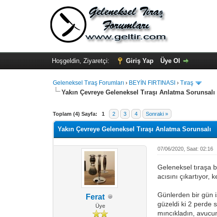
Hoşgeldin, Ziyaretçi:
Giriş Yap
Üye Ol
Geleneksel Tıraş Forumları
›
BEYİN FIRTINASI
›
Tıraş
Yakın Çevreye Geleneksel Tıraşı Anlatma Sorunsalı
Toplam (4) Sayfa:
1
2
3
4
Sonraki »
Yakın Çevreye Geleneksel Tıraşı Anlatma Sorunsalı
07/06/2020, Saat: 02:16
Geleneksel tıraşa b
acısını çıkartıyor, 
Günlerden bir gün i
Ferat
güzeldi ki 2 perde
Üye
mıncıkladın, avucu