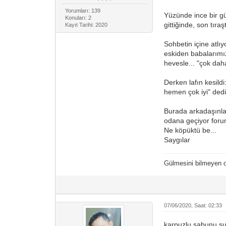
Yorumları: 139
Yüzünde ince bir g
Konuları: 2
gittiğinde, son tır
Kayıt Tarihi: 2020
Sohbetin içine atlı
eskiden babalarımız
hevesle... "çok daha
Derken lafın kesild
hemen çok iyi" dedi
Burada arkadaşınla
odana geçiyor forum
Ne köpüktü be...
Saygılar
Gülmesini bilmeyen
07/06/2020, Saat: 02:33
karpuzlu sabunu su