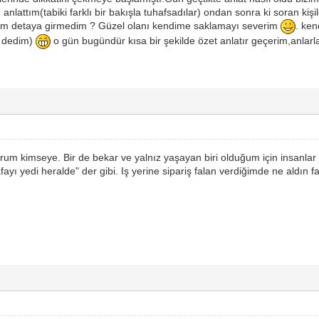
m anlattım(tabiki farklı bir bakışla tuhafsadılar) ondan sonra ki soran kiş
am detaya girmedim ? Güzel olanı kendime saklamayı severim
. ken
r dedim)
o gün bugündür kısa bir şekilde özet anlatır geçerim,anlar
rum kimseye. Bir de bekar ve yalnız yaşayan biri olduğum için insanlar
afayı yedi heralde" der gibi. Iş yerine sipariş falan verdiğimde ne aldı