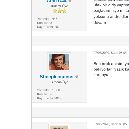
Cem.O44
ufak bir giriş yaptı
Kıdemli Üye
başladım,niye mi t
yoksunu androidle
Yorumları: 448
devam.
Konuları: 3
Kayıt Tarihi: 2019
07/06/2020, Saat: 03:04
Ben artık anlatmıyo
bakıyorlar "yazık k
kargoyu.
Sheeplessness
Sıradan Üye
Yorumları: 1,066
Konuları: 6
Kayıt Tarihi: 2019
07/06/2020, Saat: 03:05