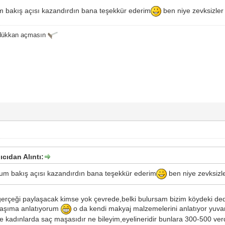
akış açısı kazandırdın bana teşekkür ederim
ben niye zevksizler
 dükkan açmasın
ıcıdan Alıntı:
 bakış açısı kazandırdın bana teşekkür ederim
ben niye zevksizle
erçeği paylaşacak kimse yok çevrede,belki bulursam bizim köydeki dedel
daşıma anlatıyorum
o da kendi makyaj malzemelerini anlatıyor yuvar
de kadınlarda saç maşasıdır ne bileyim,eyelineridir bunlara 300-500 verd