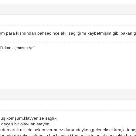
 para kısmından bahsedince akıl sağlığımı kaybetmişim gibi bakan gö
 dükkan açmasın
uş komşum,klavyenize saglık.
geçen bir olayı anlatayım
erden artık millete selam veremez durumdayken,geleneksel tıraşla tanış
lerinde dikkatini çekmeye başlamıştı.Gün geçtikte anlat nasıl oldu biz