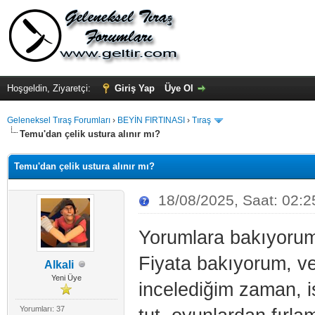
Hoşgeldin, Ziyaretçi:
Giriş Yap
Üye Ol
Geleneksel Tıraş Forumları
›
BEYİN FIRTINASI
›
Tıraş
Temu'dan çelik ustura alınır mı?
Temu'dan çelik ustura alınır mı?
18/08/2025, Saat: 02:2
Yorumlara bakıyorum
Fiyata bakıyorum, ver
Alkali
Yeni Üye
incelediğim zaman, i
Yorumları: 37