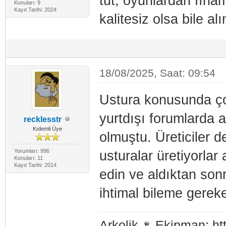
tut, oyunlardan fırla
Konuları: 9
Kayıt Tarihi: 2024
kalitesiz olsa bile al
18/08/2025, Saat: 09:54
Ustura konusunda çok
yurtdışı forumlarda a
recklesstr
Kıdemli Üye
olmuştu. Üreticiler d
Yorumları: 996
usturalar üretiyorlar 
Konuları: 11
Kayıt Tarihi: 2014
edin ve aldıktan son
ihtimal bileme gerek
Arkolik
Ekipman: http