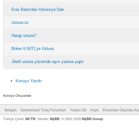
Enis Batur'dan Ustura'ya Dair
Ustura izi
Hangi ustura?
Böker 6,50TL'ye Ustura
Jiletli ustura yüzümde aşırı yanma yaptı
Konuyu Yazdır
Konuyu Okuyanlar:
İletişim
Geleneksel Tıraş Forumları
Yukarı Git
Arşiv
Forumları Okundu Ka
Türkçe Çeviri:
MCTR
, Yazılım:
MyBB
, © 2002-2026
MyBB Group
.