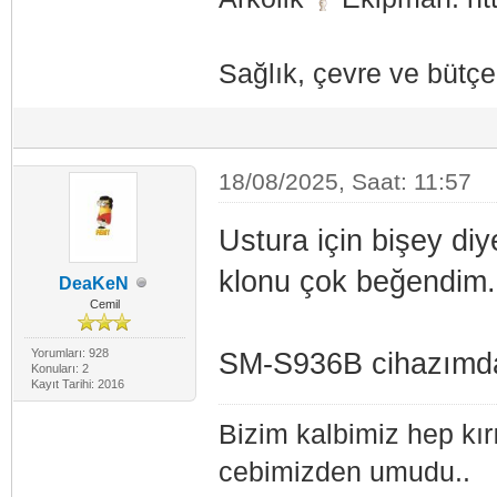
Sağlık, çevre ve bütçen
18/08/2025, Saat: 11:57
Ustura için bişey di
klonu çok beğendim.
DeaKeN
Cemil
Yorumları: 928
SM-S936B cihazımdan
Konuları: 2
Kayıt Tarihi: 2016
Bizim kalbimiz hep kır
cebimizden umudu..