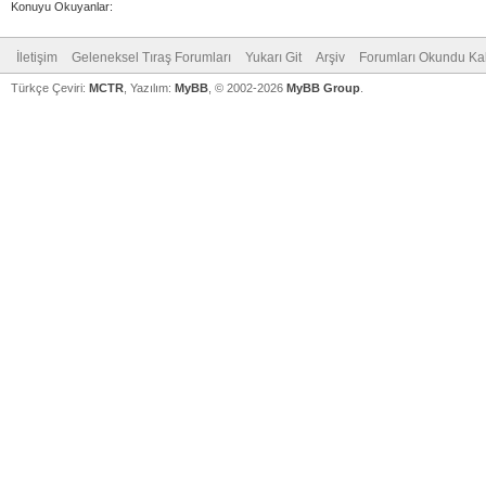
Konuyu Okuyanlar:
İletişim
Geleneksel Tıraş Forumları
Yukarı Git
Arşiv
Forumları Okundu Ka
Türkçe Çeviri:
MCTR
, Yazılım:
MyBB
, © 2002-2026
MyBB Group
.