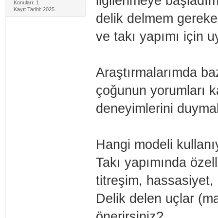
ilgilenmeye başladım.
Konuları: 1
Kayıt Tarihi: 2025
delik delmem gereke
ve takı yapımı için 
Araştırmalarımda ba
çoğunun yorumları kar
deneyimlerini duymak
Hangi modeli kulla
Takı yapımında özelli
titreşim, hassasiyet, 
Delik delen uçlar (ma
önerirsiniz?