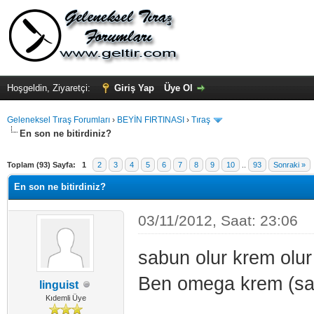
Hoşgeldin, Ziyaretçi:
Giriş Yap
Üye Ol
Geleneksel Tıraş Forumları
›
BEYİN FIRTINASI
›
Tıraş
En son ne bitirdiniz?
Toplam (93) Sayfa:
1
2
3
4
5
6
7
8
9
10
..
93
Sonraki »
En son ne bitirdiniz?
03/11/2012, Saat: 23:06
sabun olur krem olur j
Ben omega krem (sam
linguist
Kıdemli Üye