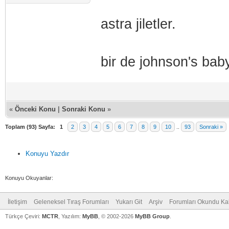
astra jiletler.
bir de johnson's ba
«
Önceki Konu
|
Sonraki Konu
»
Toplam (93) Sayfa:
1
2
3
4
5
6
7
8
9
10
..
93
Sonraki »
Konuyu Yazdır
Konuyu Okuyanlar:
İletişim
Geleneksel Tıraş Forumları
Yukarı Git
Arşiv
Forumları Okundu Ka
Türkçe Çeviri:
MCTR
, Yazılım:
MyBB
, © 2002-2026
MyBB Group
.