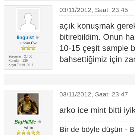
03/11/2012, Saat: 23:45
açık konuşmak gerek
bitirebildim. Onun h
linguist
Kıdemli Üye
10-15 çeşit sample b
Yorumları: 2,450
bahsettiğimiz için z
Konuları: 139
Kayıt Tarihi: 2011
03/11/2012, Saat: 23:47
arko ice mint bitti iyi
BigHillMe
Bir de böyle düşün - 
Admin