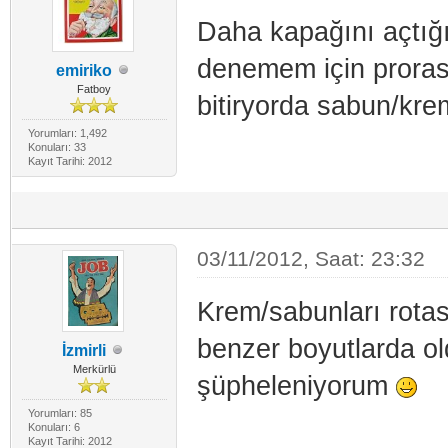
Daha kapağını açtığ
denemem için proraso 
emiriko
Fatboy
bitiryorda sabun/kre
Yorumları: 1,492
Konuları: 33
Kayıt Tarihi: 2012
03/11/2012, Saat: 23:32
Krem/sabunları rota
benzer boyutlarda ol
İzmirli
Merkürlü
şüpheleniyorum
Yorumları: 85
Konuları: 6
Kayıt Tarihi: 2012