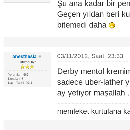
Şu ana kadar bir per
Geçen yıldan beri ku
bitemedi daha
03/11/2012, Saat: 23:33
anesthesia
usturacı üye
Derby mentol kremim 
Yorumları: 467
Konuları: 6
sadece uber-lather y
Kayıt Tarihi: 2011
ay yetiyor maşallah .
memleket kurtulana ka