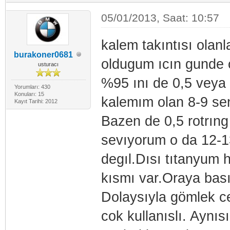
05/01/2013, Saat: 10:57
kalem takıntısı olan
burakoner0681
oldugum ıcın gunde 
usturacı
%95 ını de 0,5 veya 
Yorumları: 430
Konuları: 15
kalemım olan 8-9 sene
Kayıt Tarihi: 2012
Bazen de 0,5 rotrıng
sevıyorum o da 12-13
degıl.Dısı tıtanyum 
kısmı var.Oraya bası
Dolaysıyla gömlek c
cok kullanıslı. Aynıs