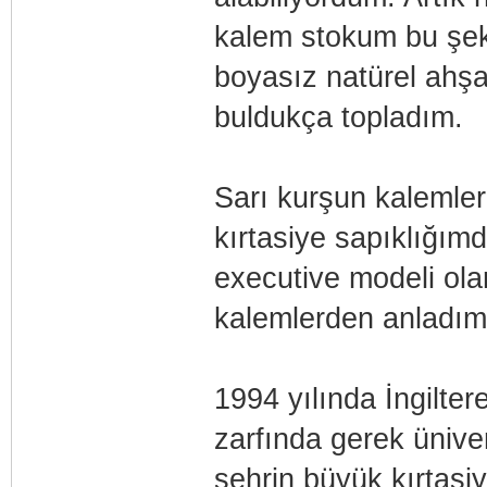
kalem stokum bu şek
boyasız natürel ahşap
buldukça topladım.
Sarı kurşun kalemler
kırtasiye sapıklığı
executive modeli ola
kalemlerden anladım 
1994 yılında İngilter
zarfında gerek üniver
şehrin büyük kırtasi