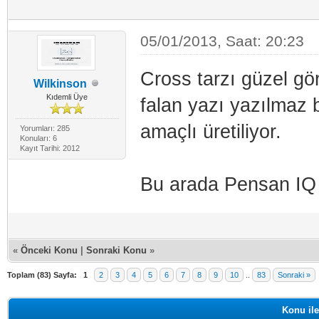
05/01/2013, Saat: 20:23
Cross tarzı güzel gö
Wilkinson
Kıdemli Üye
falan yazı yazılmaz
amaçlı üretiliyor.
Yorumları: 285
Konuları: 6
Kayıt Tarihi: 2012
Bu arada Pensan IQ s
«
Önceki Konu
|
Sonraki Konu
»
Toplam (83) Sayfa:
1
2
3
4
5
6
7
8
9
10
..
83
Sonraki »
Konu ile