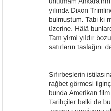
unutmam Ankara'nın 
yılında Dixon Trimli
bulmuştum. Tabi ki 
üzerine. Hâlâ bunlar
Tam yirmi yıldır bo
satırların taslağını 
Sıfırbeşlerin istilas
rağbet görmesi ilginç
bunda Amerikan film v
Tarihçiler belki de 