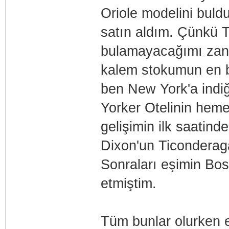
Oriole modelini buld
satın aldım. Çünkü 
bulamayacağımı zann
kalem stokumun en bü
ben New York'a indi
Yorker Otelinin heme
gelişimin ilk saatind
Dixon'un Ticonderag
Sonraları eşimin Bos
etmiştim.
Tüm bunlar olurken e