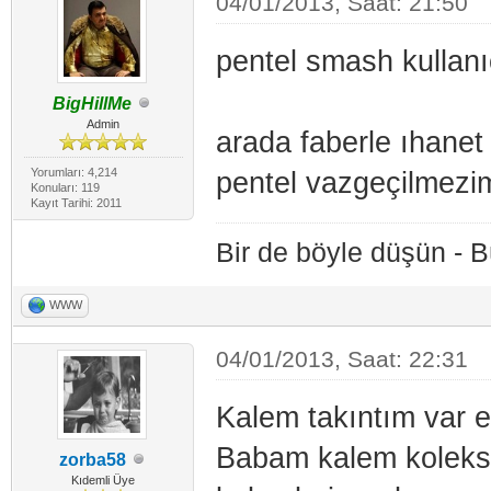
04/01/2013, Saat: 21:50
pentel smash kulla
BigHillMe
Admin
arada faberle ıhane
Yorumları: 4,214
pentel vazgeçilmezi
Konuları: 119
Kayıt Tarihi: 2011
Bir de böyle düşün - 
WWW
04/01/2013, Saat: 22:31
Kalem takıntım var e
Babam kalem koleksi
zorba58
Kıdemli Üye