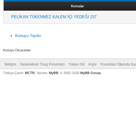
Konular
PELİKAN TÜKENMEZ KALEM İÇİ YEDEĞİ 237
Konuyu Yazdır
Konuyu Okuyanlar:
İletişim
Geleneksel Tıraş Forumları
Yukarı Git
Arşiv
Forumları Okundu Ka
Türkçe Çeviri:
MCTR
, Yazılım:
MyBB
, © 2002-2026
MyBB Group
.