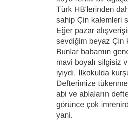
Türk HB'lerinden da
sahip Çin kalemleri s
Eğer pazar alışveri
sevdiğim beyaz Çin k
Bunlar babamın genel
mavi boyalı silgisiz
iyiydi. İlkokulda ku
Defterimize tükenme
abi ve ablaların deft
görünce çok imrenir
yani.