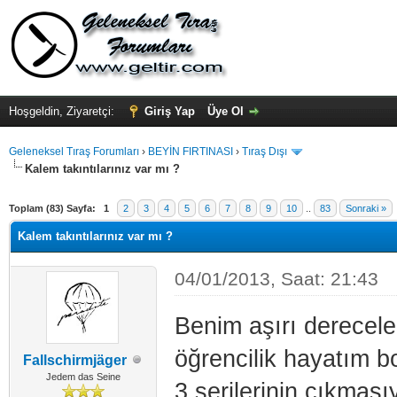
Hoşgeldin, Ziyaretçi:
Giriş Yap
Üye Ol
Geleneksel Tıraş Forumları
›
BEYİN FIRTINASI
›
Tıraş Dışı
Kalem takıntılarınız var mı ?
Toplam (83) Sayfa:
1
2
3
4
5
6
7
8
9
10
..
83
Sonraki »
Kalem takıntılarınız var mı ?
04/01/2013, Saat: 21:43
Benim aşırı derecele
öğrencilik hayatım b
Fallschirmjäger
Jedem das Seine
3 serilerinin çıkmas