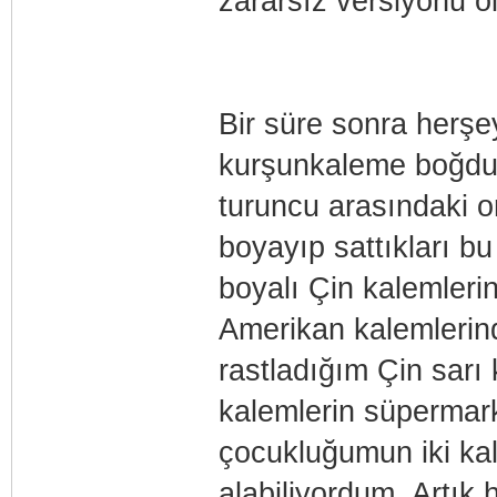
zararsız versiyonu ol
Bir süre sonra herşey
kurşunkaleme boğdular
turuncu arasındaki or
boyayıp sattıkları b
boyalı Çin kalemlerin
Amerikan kalemlerin
rastladığım Çin sarı
kalemlerin süpermark
çocukluğumun iki ka
alabiliyordum. Artık 