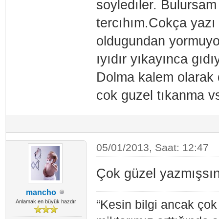
soyledıler. Bulursam
tercıhım.Cokça yazı
oldugundan yormuyor.
ıyıdır yıkayınca gıdı
Dolma kalem olarak 
cok guzel tıkanma vs
05/01/2013, Saat: 12:47
Çok güzel yazmışsını
mancho
“Kesin bilgi ancak ço
Anlamak en büyük hazdır