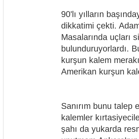
90'lı yılların başınd
dikkatimi çekti. Adam
Masalarında uçları si
bulunduruyorlardı. B
kurşun kalem merakı s
Amerikan kurşun kal
Sanırım bunu talep e
kalemler kırtasiyeci
şahı da yukarda res