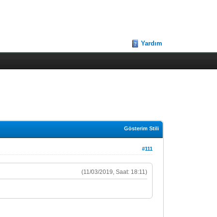
Yardım
Gösterim Stili
#111
(11/03/2019, Saat: 18:11)