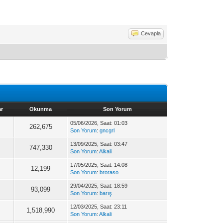
Cevapla
ar
Okunma
Son Yorum
05/06/2026, Saat: 01:03
262,675
Son Yorum
:
gncgrl
13/09/2025, Saat: 03:47
747,330
Son Yorum
:
Alkali
17/05/2025, Saat: 14:08
12,199
Son Yorum
:
broraso
29/04/2025, Saat: 18:59
93,099
Son Yorum
:
barış
12/03/2025, Saat: 23:11
1,518,990
Son Yorum
:
Alkali