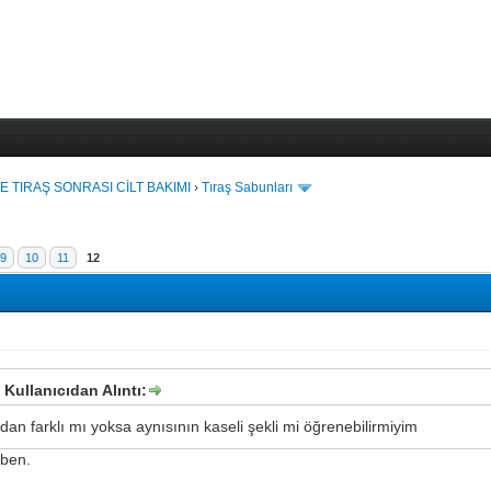
E TIRAŞ SONRASI CİLT BAKIMI
›
Tıraş Sabunları
9
10
11
12
Kullanıcıdan Alıntı:
dan farklı mı yoksa aynısının kaseli şekli mi öğrenebilirmiyim
 ben.