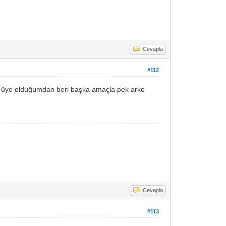
Cevapla
#112
uma üye olduğumdan beri başka amaçla pek arko
Cevapla
#113