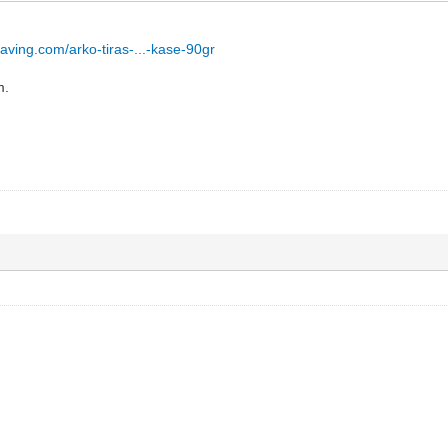
aving.com/arko-tiras-...-kase-90gr
m.