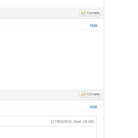
Cevapla
#115
Cevapla
#116
(17/03/2019, Saat: 16:28)