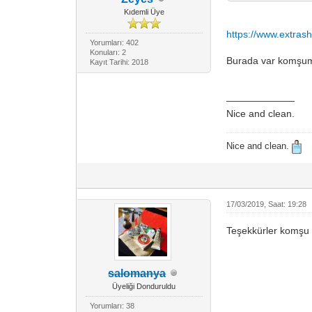
Kıdemli Üye
https://www.extrash
Yorumları: 402
Konuları: 2
Burada var komşu
Kayıt Tarihi: 2018
———————
Nice and clean.
Nice and clean.
17/03/2019, Saat: 19:28
Teşekkürler komşu
salomanya
Üyeliği Donduruldu
Yorumları: 38