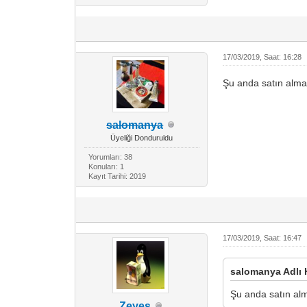
17/03/2019, Saat: 16:28
Şu anda satın almak
salomanya
Üyeliği Donduruldu
Yorumları: 38
Konuları: 1
Kayıt Tarihi: 2019
17/03/2019, Saat: 16:47
salomanya Adlı K
Şu anda satın alma
Zeyes