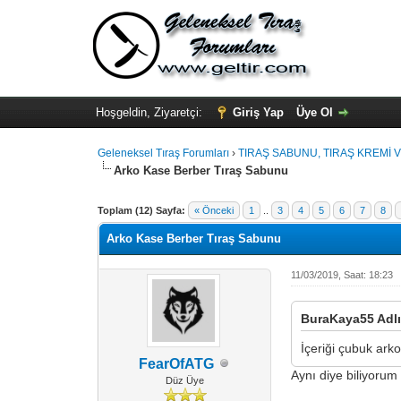
Hoşgeldin, Ziyaretçi:
Giriş Yap
Üye Ol
Geleneksel Tıraş Forumları
›
TIRAŞ SABUNU, TIRAŞ KREMİ V
Arko Kase Berber Tıraş Sabunu
Toplam (12) Sayfa:
« Önceki
1
..
3
4
5
6
7
8
Arko Kase Berber Tıraş Sabunu
11/03/2019, Saat: 18:23
BuraKaya55 Adlı 
İçeriği çubuk arko
FearOfATG
Aynı diye biliyorum
Düz Üye