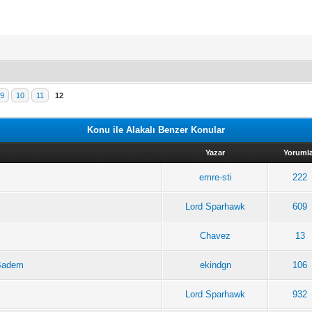
9
10
11
12
Konu ile Alakalı Benzer Konular
Yazar
Yoruml
emre-sti
222
Lord Sparhawk
609
Chavez
13
 Badem
ekindgn
106
Lord Sparhawk
932