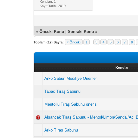
Konuları: 1
Kayıt Tarihi: 2019
«
Önceki Konu
|
Sonraki Konu
»
Toplam (12) Sayfa:
« Önceki
1
..
3
4
5
6
7
8
Konular
Arko Sabun Modifiye Önerileri
Tabac Tıraş Sabunu
Mentollü Tıraş Sabunu önerisi
Alsancak Tıraş Sabunu - Mentol/Limon/Sandal/Aci
Arko Tıraş Sabunu