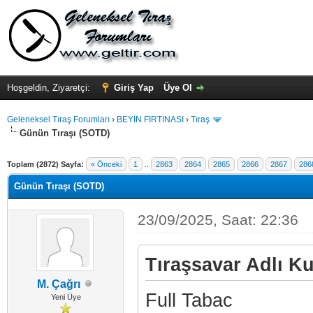
Hoşgeldin, Ziyaretçi:
Giriş Yap
Üye Ol
Geleneksel Tıraş Forumları
›
BEYİN FIRTINASI
›
Tıraş
Günün Tıraşı (SOTD)
Toplam (2872) Sayfa:
« Önceki
1
..
2863
2864
2865
2866
2867
286
Günün Tıraşı (SOTD)
23/09/2025, Saat: 22:36
Tıraşsavar Adlı Ku
M. Çağrı
Full Tabac
Yeni Üye