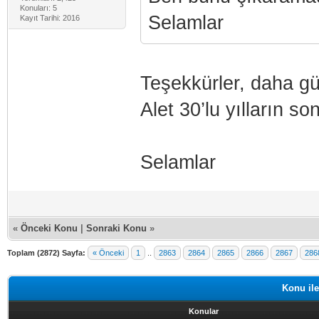
Konuları: 5
Selamlar
Kayıt Tarihi: 2016
Teşekkürler, daha güz
Alet 30’lu yılların s
Selamlar
«
Önceki Konu
|
Sonraki Konu
»
Toplam (2872) Sayfa:
« Önceki
1
..
2863
2864
2865
2866
2867
286
Konu ile
Konular