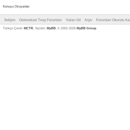
Konuyu Okuyanlar:
İletişim
Geleneksel Tıraş Forumları
Yukarı Git
Arşiv
Forumları Okundu Ka
Türkçe Çeviri:
MCTR
, Yazılım:
MyBB
, © 2002-2026
MyBB Group
.