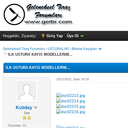
Hoşgeldin, Ziyaretçi:
Giriş Yap
Üye Ol
Geleneksel Tıraş Forumları
›
USTURALAR
›
Bileme Kayışları
ILK USTURA KAYIS MODELLERIM...
ILK USTURA KAYIS MODELLERIM...
23/12/2011, Saat: 14:18
Kubilay
Üye
Yorumları: 91