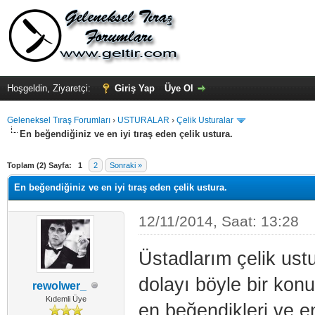
Hoşgeldin, Ziyaretçi:
Giriş Yap
Üye Ol
Geleneksel Tıraş Forumları
›
USTURALAR
›
Çelik Usturalar
En beğendiğiniz ve en iyi tıraş eden çelik ustura.
Toplam (2) Sayfa:
1
2
Sonraki »
En beğendiğiniz ve en iyi tıraş eden çelik ustura.
12/11/2014, Saat: 13:28
Üstadlarım çelik ust
dolayı böyle bir kon
rewolwer_
Kıdemli Üye
en beğendikleri ve en