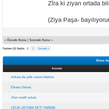
Zîra ki ziyan ortada b
(Ziya Paşa- bayılıyor
«
Önceki Konu
|
Sonraki Konu
»
Toplam (2) Sayfa:
1
2
Sonraki »
Konu ile
Konular
Ankara da çelik ustura biletme
Eikaso Ustura
Jhon nowill ustura
ÇELİK USTURA SETİ YARDIM