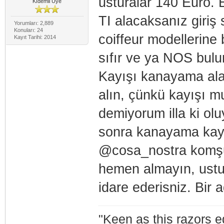
usturalar 140 Euro. 
Kıdemli Üye
TI alacaksanız giriş
Yorumları: 2,889
Konuları: 24
coiffeur modellerine 
Kayıt Tarihi: 2014
sıfır ve ya NOS bulun
Kayışı kanayama alac
alın, çünkü kayışı mu
demiyorum illa ki olu
sonra kanayama kayı
@cosa_nostra komşu
hemen almayın, ustura
idare ederisniz. Bir 
"Keen as this razors 