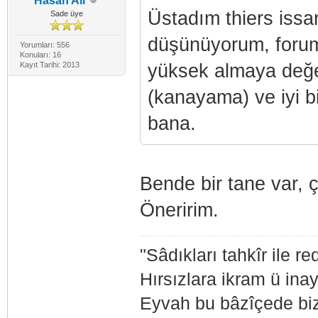
Hasan Ali
Üstadım thiers issar
Sade üye
düşünüyorum, forum
Yorumları: 556
Konuları: 16
Kayıt Tarihi: 2013
yüksek almaya değer
(kanayama) ve iyi b
bana.
Bende bir tane var, ç
Öneririm.
"Sâdıkları tahkîr ile r
Hırsızlara ikram ü inay
Eyvah bu bâzîçede biz