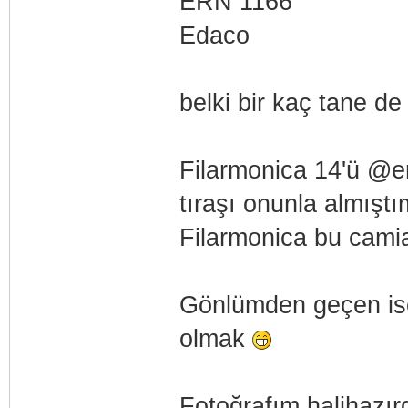
ERN 1166
Edaco
belki bir kaç tane de
Filarmonica 14'ü @er
tıraşı onunla almışt
Filarmonica bu camia
Gönlümden geçen ise 
olmak
Fotoğrafım halihazır