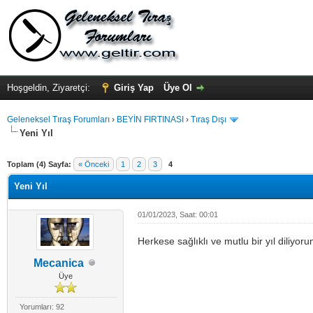
Hoşgeldin, Ziyaretçi:
Giriş Yap
Üye Ol
Geleneksel Tıraş Forumları
›
BEYİN FIRTINASI
›
Tıraş Dışı
Yeni Yıl
Toplam (4) Sayfa:
« Önceki
1
2
3
4
Yeni Yıl
01/01/2023, Saat: 00:01
Herkese sağlıklı ve mutlu bir yıl diliyoru
Mecanica
Üye
Yorumları: 92