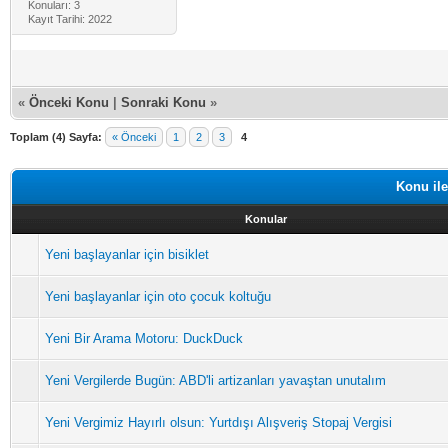
Konuları: 3
Kayıt Tarihi: 2022
«
Önceki Konu
|
Sonraki Konu
»
Toplam (4) Sayfa:
« Önceki
1
2
3
4
Konu ile
Konular
Yeni başlayanlar için bisiklet
Yeni başlayanlar için oto çocuk koltuğu
Yeni Bir Arama Motoru: DuckDuck
Yeni Vergilerde Bugün: ABD'li artizanları yavaştan unutalım
Yeni Vergimiz Hayırlı olsun: Yurtdışı Alışveriş Stopaj Vergisi