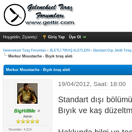
Hoşgeldin, Ziyaretçi:
Giriş Yap
Üye Ol
Geleneksel Tıraş Forumları
›
JİLETLİ TIRAŞ ALETLERİ
›
Standart Dışı Jiletli Tıraş 
Merkur Moustache - Bıyık tıraş aleti
Merkur Moustache - Bıyık tıraş aleti
19/04/2012, Saat: 18:00
Standart dışı bölü
Bıyık ve kaş düzeltme
BigHillMe
Admin
Yorumları: 4,214