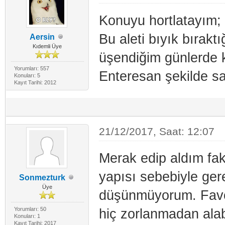
Konuyu hortlatayım;
Bu aleti bıyık bırak
Aersin
Kıdemli Üye
üşendiğim günlerde 
Yorumları: 557
Enteresan şekilde sah
Konuları: 5
Kayıt Tarihi: 2012
21/12/2017, Saat: 12:07
Merak edip aldım fa
yapısı sebebiyle ger
Sonmezturk
Üye
düşünmüyorum. Favori
Yorumları: 50
hiç zorlanmadan ala
Konuları: 1
Kayıt Tarihi: 2017