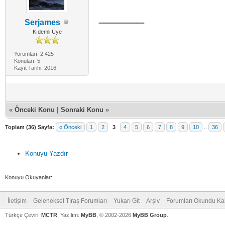
______
Serjames
Kıdemli Üye
Yorumları: 2,425
Konuları: 5
Kayıt Tarihi: 2016
«
Önceki Konu
|
Sonraki Konu
»
Toplam (36) Sayfa:
« Önceki
1
2
3
4
5
6
7
8
9
10
..
36
Konuyu Yazdır
Konuyu Okuyanlar:
İletişim
Geleneksel Tıraş Forumları
Yukarı Git
Arşiv
Forumları Okundu Ka
Türkçe Çeviri:
MCTR
, Yazılım:
MyBB
, © 2002-2026
MyBB Group
.