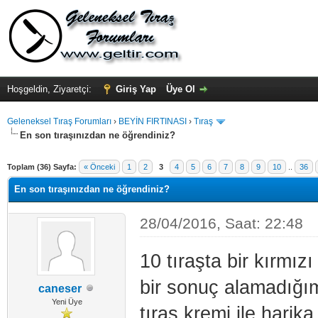
Hoşgeldin, Ziyaretçi:
Giriş Yap
Üye Ol
Geleneksel Tıraş Forumları
›
BEYİN FIRTINASI
›
Tıraş
En son tıraşınızdan ne öğrendiniz?
Toplam (36) Sayfa:
« Önceki
1
2
3
4
5
6
7
8
9
10
..
36
En son tıraşınızdan ne öğrendiniz?
28/04/2016, Saat: 22:48
10 tıraşta bir kırmı
bir sonuç alamadığım
caneser
Yeni Üye
tıraş kremi ile harik