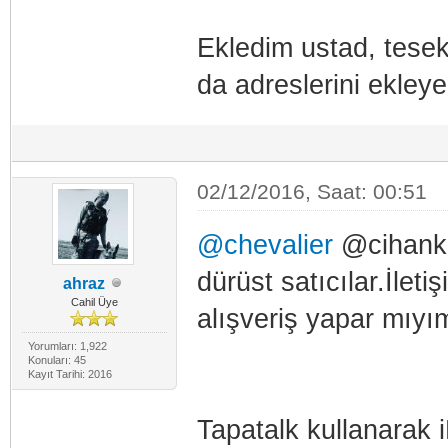
Ekledim ustad, tesekk
da adreslerini ekleyeb
02/12/2016, Saat: 00:51
@chevalier
@cihankes
dürüst satıcılar.İle
ahraz
Cahil Üye
alışveriş yapar mıyı
Yorumları: 1,922
Konuları: 45
Kayıt Tarihi: 2016
Tapatalk kullanarak i