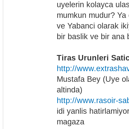
uyelerin kolayca ula
mumkun mudur? Ya da
ve Yabanci olarak ikiy
bir baslik ve bir ana b
Tiras Urunleri Satic
http://www.extrasha
Mustafa Bey (Uye ola
altinda)
http://www.rasoir-s
idi yanlis hatirlami
magaza