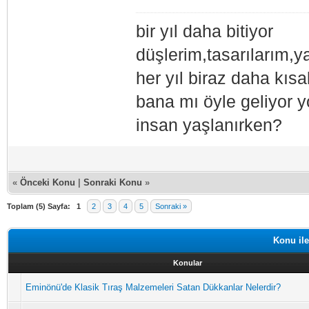
bir yıl daha bitiyor
düşlerim,tasarılarım,
her yıl biraz daha kısa
bana mı öyle geliyor y
insan yaşlanırken?
«
Önceki Konu
|
Sonraki Konu
»
Toplam (5) Sayfa:
1
2
3
4
5
Sonraki »
Konu ile
Konular
Eminönü'de Klasik Tıraş Malzemeleri Satan Dükkanlar Nelerdir?