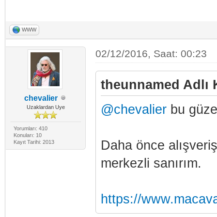
WWW
02/12/2016, Saat: 00:23
theunnamed Adlı K
chevalier
@chevalier
bu güzel
Uzaklardan Uye
Yorumları: 410
Konuları: 10
Daha önce alışveri
Kayıt Tarihi: 2013
merkezli sanırım.
https://www.macava