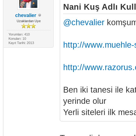
Nani Kuş Adlı Kull
chevalier
@chevalier
komşum 
Uzaklardan Uye
Yorumları: 410
Konuları: 10
http://www.muehle-
Kayıt Tarihi: 2013
http://www.razorus
Ben iki tanesi ile k
yerinde olur
Yerli siteleri ilk me