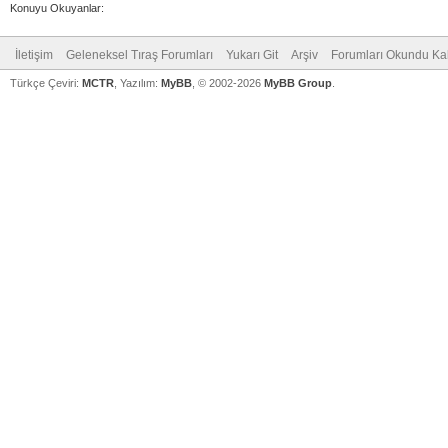
Konuyu Okuyanlar:
İletişim
Geleneksel Tıraş Forumları
Yukarı Git
Arşiv
Forumları Okundu Ka
Türkçe Çeviri:
MCTR
, Yazılım:
MyBB
, © 2002-2026
MyBB Group
.