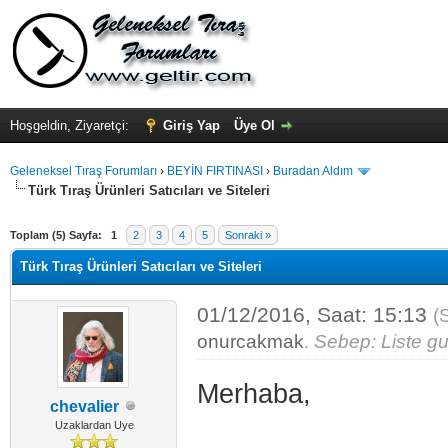
Hoşgeldin, Ziyaretçi:
Giriş Yap
Üye Ol
Geleneksel Tıraş Forumları
›
BEYİN FIRTINASI
›
Buradan Aldım
Türk Tıraş Ürünleri Satıcıları ve Siteleri
Toplam (5) Sayfa:
1
2
3
4
5
Sonraki »
Türk Tıraş Ürünleri Satıcıları ve Siteleri
01/12/2016, Saat: 15:13
(
onurcakmak
.
Sebep: Liste gu
Merhaba,
chevalier
Uzaklardan Uye