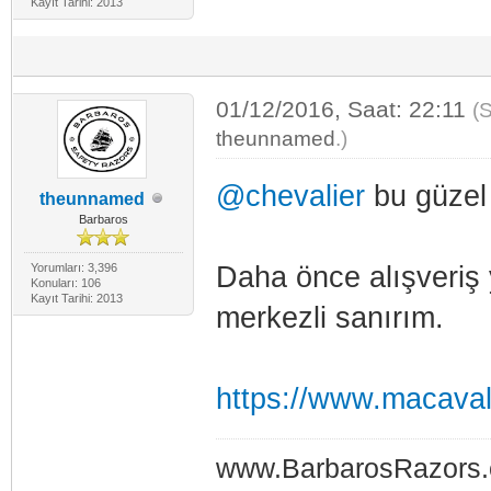
Kayıt Tarihi: 2013
01/12/2016, Saat: 22:11
(
theunnamed
.)
@chevalier
bu güzel 
theunnamed
Barbaros
Yorumları: 3,396
Daha önce alışveriş
Konuları: 106
Kayıt Tarihi: 2013
merkezli sanırım.
https://www.macava
www.BarbarosRazors