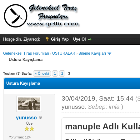
Hoşgeldin, Ziyaretçi:
Giriş Yap
Üye Ol
Geleneksel Tıraş Forumları
›
USTURALAR
›
Bileme Kayışları
Ustura Kayışlama
Toplam (3) Sayfa:
« Önceki
1
2
3
Ustura Kayışlama
30/04/2019, Saat: 15:44
(
yunusso
.
Sebep: imla
)
yunusso
Üye
manuple Adlı Kulla
Yorumları: 124