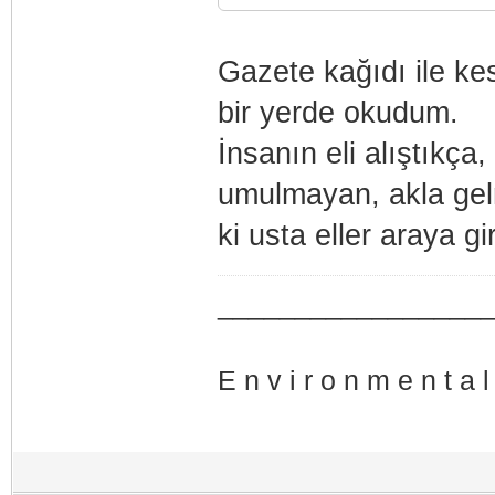
Gazete kağıdı ile kes
bir yerde okudum.
İnsanın eli alıştıkça,
umulmayan, akla gelm
ki usta eller araya gi
_________________
E n v i r o n m e n t a l 