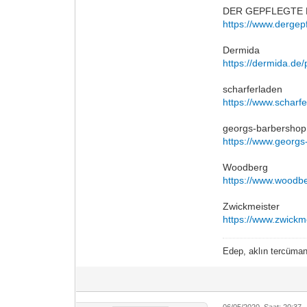
DER GEPFLEGTE
https://www.dergep
Dermida
https://dermida.de/p
scharferladen
https://www.scharf
georgs-barbershop
https://www.georgs
Woodberg
https://www.woodbe
Zwickmeister
https://www.zwickm
Edep, aklın tercümanıd
06/05/2020, Saat: 20:37