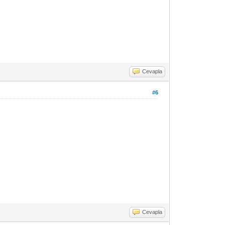
Cevapla
#6
Cevapla