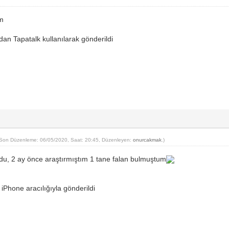
um
n Tapatalk kullanılarak gönderildi
(Son Düzenleme: 06/05/2020, Saat: 20:45, Düzenleyen:
onurcakmak
.)
ldu, 2 ay önce araştırmıştım 1 tane falan bulmuştum
 iPhone aracılığıyla gönderildi