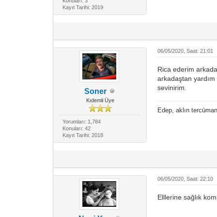
Konuları: 3
Kayıt Tarihi: 2019
06/05/2020, Saat: 21:01
Rica ederim arkadaş
arkadaştan yardım e
sevinirim.
Soner
Kıdemli Üye
Edep, aklın tercümanıd
Yorumları: 1,784
Konuları: 42
Kayıt Tarihi: 2018
06/05/2020, Saat: 22:10
Elllerine sağlık ko