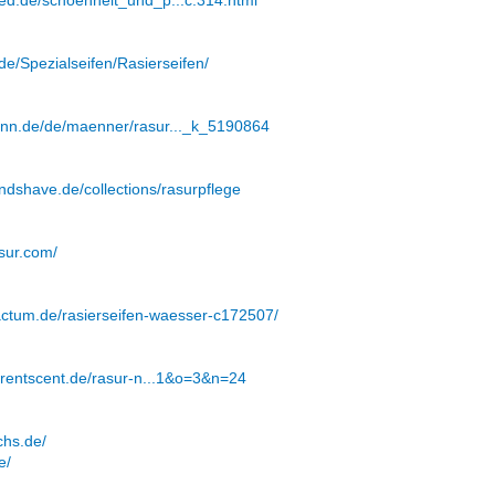
de/Spezialseifen/Rasierseifen/
ann.de/de/maenner/rasur..._k_5190864
ndshave.de/collections/rasurpflege
asur.com/
actum.de/rasierseifen-waesser-c172507/
t
ferentscent.de/rasur-n...1&o=3&n=24
chs.de/
e/