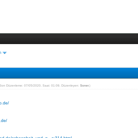
m
(Son Düzenleme: 07/05/2020, Saat: 01:09, Düzenleyen:
Soner
.)
o.de/
.de/
ed.de/schoenheit_und_p...c:314.html