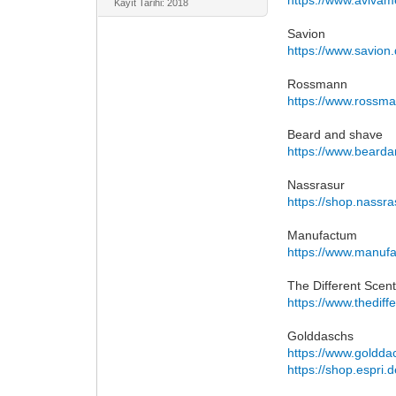
Kayıt Tarihi: 2018
Savion
https://www.savion.
Rossmann
https://www.rossm
Beard and shave
https://www.bearda
Nassrasur
https://shop.nassr
Manufactum
https://www.manuf
The Different Scen
https://www.thedif
Golddaschs
https://www.goldda
https://shop.espri.d