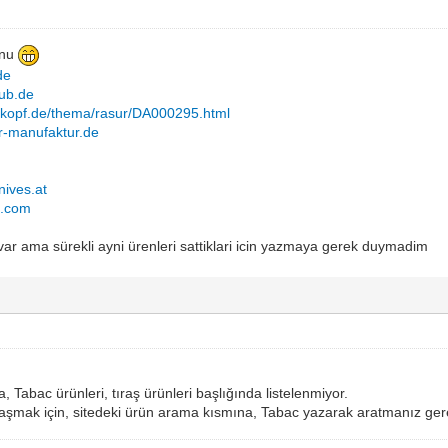
onu
de
lub.de
rkopf.de/thema/rasur/DA000295.html
er-manufaktur.de
nives.at
g.com
var ama sürekli ayni ürenleri sattiklari icin yazmaya gerek duymadim
 Tabac ürünleri, tıraş ürünleri başlığında listelenmiyor.
laşmak için, sitedeki ürün arama kısmına, Tabac yazarak aratmanız ger