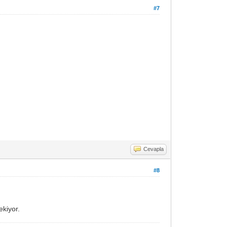
#7
Cevapla
#8
ekiyor.