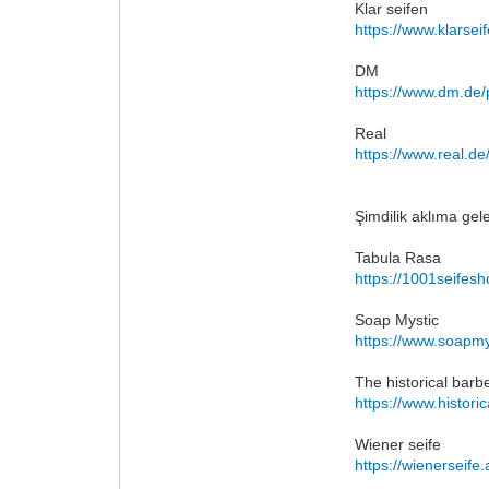
Klar seifen
https://www.klarsei
DM
https://www.dm.de/
Real
https://www.real.d
Şimdilik aklıma gel
Tabula Rasa
https://1001seifes
Soap Mystic
https://www.soapmys
The historical barb
https://www.histor
Wiener seife
https://wienerseife.