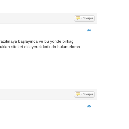
Cevapla
#4
r yazılmaya başlayınca ve bu yönde birkaç
ları siteleri ekleyerek katkıda bulunurlarsa
Cevapla
#5