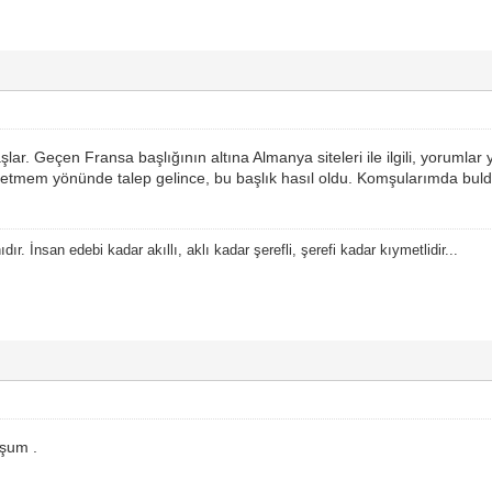
lar. Geçen Fransa başlığının altına Almanya siteleri ile ilgili, yorumla
tmem yönünde talep gelince, bu başlık hasıl oldu. Komşularımda bulduk
ır. İnsan edebi kadar akıllı, aklı kadar şerefli, şerefi kadar kıymetlidir...
mşum .