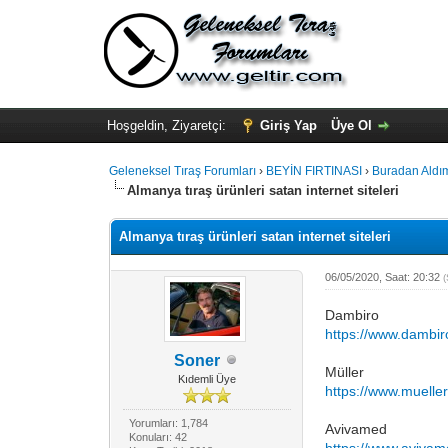
Hoşgeldin, Ziyaretçi:
Giriş Yap
Üye Ol
Geleneksel Tıraş Forumları
›
BEYİN FIRTINASI
›
Buradan Aldı
Almanya tıraş ürünleri satan internet siteleri
Almanya tıraş ürünleri satan internet siteleri
06/05/2020, Saat: 20:32
Dambiro
https://www.dambir
Soner
Müller
Kıdemli Üye
https://www.mueller
Yorumları: 1,784
Avivamed
Konuları: 42
https://www.avivam