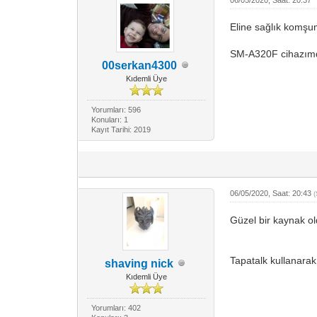
Eline sağlık komş
SM-A320F cihazımda
00serkan4300
Kıdemli Üye
Yorumları: 596
Konuları: 1
Kayıt Tarihi: 2019
06/05/2020, Saat: 20:43
Güzel bir kaynak o
Tapatalk kullanarak
shaving nick
Kıdemli Üye
Yorumları: 402