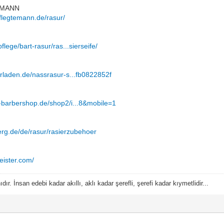
 MANN
flegtemann.de/rasur/
flege/bart-rasur/ras...sierseife/
erladen.de/nassrasur-s...fb0822852f
-barbershop.de/shop2/i...8&mobile=1
rg.de/de/rasur/rasierzubehoer
eister.com/
ır. İnsan edebi kadar akıllı, aklı kadar şerefli, şerefi kadar kıymetlidir...