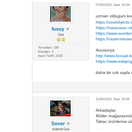
07/05/2020, Saat: 03:34
uzman oldugum k
https://soulobjects.
https://nassrasur-c
fusuy
https://www.wunde
Üye
https://rasiermess
Yorumları: 199
Avusturya:
Konuları: 3
http://www.koraat-k
Kayıt Tarihi: 2020
https://www.esbjer
daha bir cok sayfa 
11/05/2020, Saat: 18:58
Arkadaşlar.
Müller mağazasında,
Tabac ürünlerine u
Soner
Kıdemli Üye