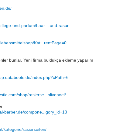
fen.de/
pflege-und-parfum/haar...-und-rasur
e/lebensmittelshop/Kat...rentPage=0
enler bunlar. Yeni firma buldukça ekleme yaparım
hop.databoots.de/index.php?cPath=6
tic.com/shop/rasierse...olivenoel/
er
ical-barber.de/compone...gory_id=13
at/kategorie/rasierseifen/