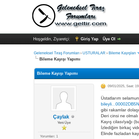
Hoşgeldin, Ziyaretçi:
Giriş Yap
Üye Ol
Geleneksel Tıraş Forumları
›
USTURALAR
›
Bileme Kayışları
Bileme Kayışı Yapımı
Bileme Kayışı Yapımı
09/01/2025, Saat: 19
Üstatlarım selamun a
bileyli...00002DB5
gibi rakamlar dolaş
Deri cinsi ne olmalı
Çaylak
Kayış cilası/yağı (
Yeni Üye
İzlediğim birkaç vi
Elinde fazladan kayı
Yorumları: 1