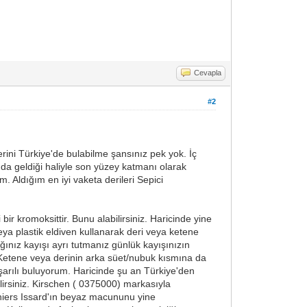
Cevapla
#2
rini Türkiye'de bulabilme şansınız pek yok. İç
 da geldiği haliyle son yüzey katmanı olarak
 Aldığım en iyi vaketa derileri Sepici
bir kromoksittir. Bunu alabilirsiniz. Haricinde yine
eya plastik eldiven kullanarak deri veya ketene
cağınız kayışı ayrı tutmanız günlük kayışınızın
. Ketene veya derinin arka süet/nubuk kısmına da
aşarılı buluyorum. Haricinde şu an Türkiye'den
irsiniz. Kirschen ( 0375000) markasıyla
Thiers Issard'ın beyaz macununu yine