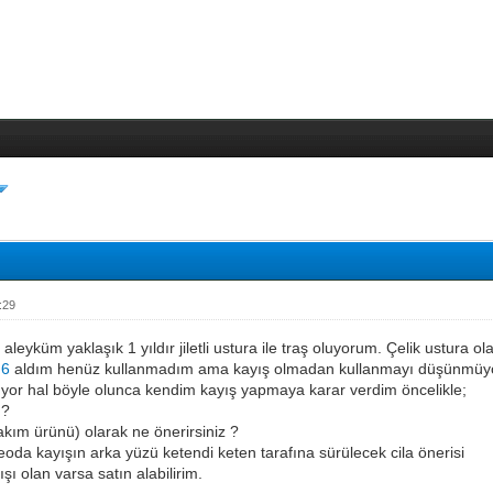
:29
leyküm yaklaşık 1 yıldır jiletli ustura ile traş oluyorum. Çelik ustura o
N6
aldım henüz kullanmadım ama kayış olmadan kullanmayı düşünmüyor
ıyor hal böyle olunca kendim kayış yapmaya karar verdim öncelikle;
 ?
bakım ürünü) olarak ne önerirsiniz ?
deoda kayışın arka yüzü ketendi keten tarafına sürülecek cila önerisi
şı olan varsa satın alabilirim.