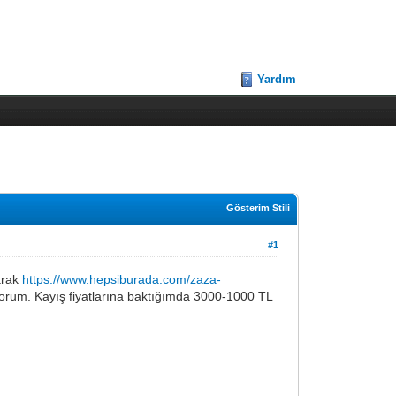
Yardım
Gösterim Stili
#1
larak
https://www.hepsiburada.com/zaza-
um. Kayış fiyatlarına baktığımda 3000-1000 TL