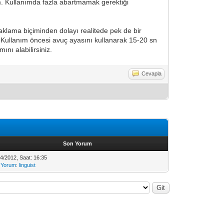
m. Kullanımda fazla abartmamak gerektiği
aklama biçiminden dolayı realitede pek de bir
 Kullanım öncesi avuç ayasını kullanarak 15-20 sn
ını alabilirsiniz.
Cevapla
Son Yorum
4/2012, Saat: 16:35
 Yorum
:
linguist