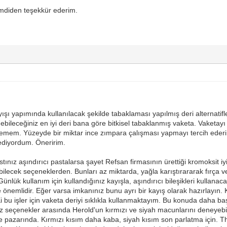
imdiden teşekkür ederim.
şı yapımında kullanılacak şekilde tabaklaması yapılmış deri alternatifle
bileceğiniz en iyi deri bana göre bitkisel tabaklanmış vaketa. Vaketayı
mem. Yüzeyde bir miktar ince zımpara çalışması yapmayı tercih ederim.
ediyordum. Öneririm.
tınız aşındırıcı pastalarsa şayet Refsan firmasının ürettiği kromoksit iyi 
abilecek seçeneklerden. Bunları az miktarda, yağla karıştırararak fırça v
 Günlük kullanım için kullandığınız kayışla, aşındırıcı bileşikleri kullana
 önemlidir. Eğer varsa imkanınız bunu ayrı bir kayış olarak hazırlayın
 Ki bu işler için vaketa deriyi sıklıkla kullanmaktayım. Bu konuda daha b
z seçenekler arasında Herold'un kırmızı ve siyah macunlarını deneyebil
iye pazarında. Kırmızı kısım daha kaba, siyah kısım son parlatma için. 