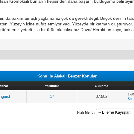
Refsan Kromoksiti bunların hepsinden daha başarılı bulduğumu belirteyi
nımda bakım amaçlı yağlamanız çok da gerekli değil. Birçok derinin tab
aten. Yüzeyin içine nüfuz etmiyor yağ. Yüzeyde bir katman oluşturuyor.
ürttürmeniz yeterli. İlla bir ürün alacaksanız Dovo/ Herold un kayış balsam
Konu ile Alakalı Benzer Konular
Yazar
Yorumlar
Okunma
17/0
inguist
17
37,582
Son
Hızlı Menü: