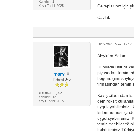
Konuları: 1
Cevaplarınız için ş
Kayıt Tarihi: 2025
Çaylak
16/02/2025, Saat: 17:17
Aleyküm Selam,
Dünyada ustura kayı
piyasadan temin ede
marv
beğendiğimi söyleye
Kıdemli Üye
firmasından temin 
Yorumları: 1,023
Kayış cilasından kas
Konuları: 12
demiroksit kullanıl
Kayıt Tarihi: 2015
uygulayabilirsiniz .
kirlenmemesi içinde
uygulayabilirsiniz.
temin edebileceğini
bulabilirsiniz Türk