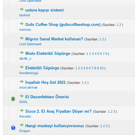
Lord Sparhawk
ustura kayışı sistemi
taskind
Gufo Coffee Shop (gufocoffeeshop.com)
(Sayfalar:
1
2
)
mennan
Migros Sanal Market kullanan?
(Sayfalar:
1
2
)
Lord Sparhawk
Miele Elektrikli Süpürge
(Sayfalar:
1
2
3
4
5
6
7
8
)
dikdik_s
Elektrikli Süpürge
(Sayfalar:
1
2
3
4
5
6
7
8
9
10
)
Kendineözgü
İnşallah Hoş Gel 2021
(Sayfalar:
1
2
)
onurcakmak
El Dezenfektanı Önerisi
KRAL
Sizce 2. El Araç Fiyatları Düşer mi?
(Sayfalar:
1
2
3
)
Kecelan
Hangi maskeyi kullanıyorsunuz
(Sayfalar:
1
2
3
)
Dragon