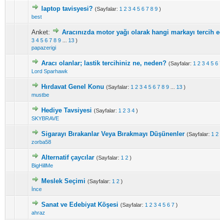
laptop tavisyesi?
(Sayfalar:
1
2
3
4
5
6
7
8
9
)
best
Anket:
Aracınızda motor yağı olarak hangi markayı tercih
3
4
5
6
7
8
9
...
13
)
papazerigi
Aracı olanlar; lastik tercihiniz ne, neden?
(Sayfalar:
1
2
3
4
5
6
Lord Sparhawk
Hırdavat Genel Konu
(Sayfalar:
1
2
3
4
5
6
7
8
9
...
13
)
mustbe
Hediye Tavsiyesi
(Sayfalar:
1
2
3
4
)
SKYBRAVE
Sigarayı Bırakanlar Veya Bırakmayı Düşünenler
(Sayfalar:
1
2
zorba58
Alternatif çaycılar
(Sayfalar:
1
2
)
BigHillMe
Meslek Seçimi
(Sayfalar:
1
2
)
İnce
Sanat ve Edebiyat Köşesi
(Sayfalar:
1
2
3
4
5
6
7
)
ahraz