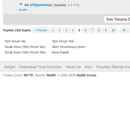
ne izliyorsunuz
(Sayfalar:
1
2
3
4
)
errate
Toplam (42) Sayfa:
« Önceki
1
2
3
4
5
6
7
8
9
10
..
42
Yeni Yorum Var
Yeni Yorum Yok
Sıcak Konu (Yeni Yorum Var)
Sizin Yorumunuzu İçerir
Sıcak Konu (Yeni Yorum Yok)
Konu Kapalı
İletişim
Geleneksel Tıraş Forumları
Yukarı Git
Arşiv
Forumları Okundu Ka
Türkçe Çeviri:
MCTR
, Yazılım:
MyBB
, © 2002-2026
MyBB Group
.