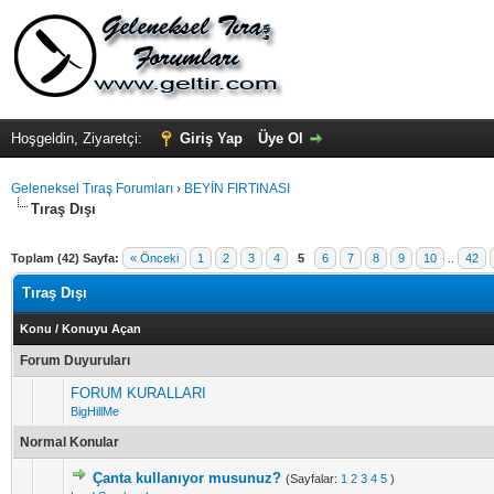
Hoşgeldin, Ziyaretçi:
Giriş Yap
Üye Ol
Geleneksel Tıraş Forumları
›
BEYİN FIRTINASI
Tıraş Dışı
Toplam (42) Sayfa:
« Önceki
1
2
3
4
5
6
7
8
9
10
..
42
Tıraş Dışı
Konu
/
Konuyu Açan
Forum Duyuruları
FORUM KURALLARI
BigHillMe
Normal Konular
Çanta kullanıyor musunuz?
(Sayfalar:
1
2
3
4
5
)