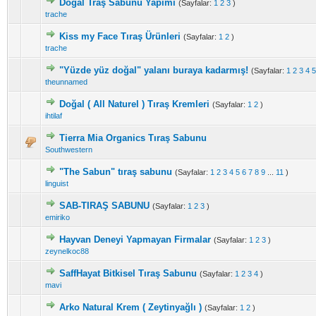
Doğal Traş Sabunu Yapımı
(Sayfalar:
1
2
3
)
trache
Kiss my Face Tıraş Ürünleri
(Sayfalar:
1
2
)
trache
"Yüzde yüz doğal" yalanı buraya kadarmış!
(Sayfalar:
1
2
3
4
5
theunnamed
Doğal ( All Naturel ) Tıraş Kremleri
(Sayfalar:
1
2
)
ihtilaf
Tierra Mia Organics Tıraş Sabunu
Southwestern
"The Sabun" tıraş sabunu
(Sayfalar:
1
2
3
4
5
6
7
8
9
...
11
)
linguist
SAB-TIRAŞ SABUNU
(Sayfalar:
1
2
3
)
emiriko
Hayvan Deneyi Yapmayan Firmalar
(Sayfalar:
1
2
3
)
zeynelkoc88
SaffHayat Bitkisel Tıraş Sabunu
(Sayfalar:
1
2
3
4
)
mavi
Arko Natural Krem ( Zeytinyağlı )
(Sayfalar:
1
2
)