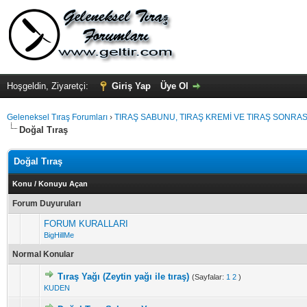
Hoşgeldin, Ziyaretçi:
Giriş Yap
Üye Ol
Geleneksel Tıraş Forumları
›
TIRAŞ SABUNU, TIRAŞ KREMİ VE TIRAŞ SONRASI
Doğal Tıraş
Doğal Tıraş
Konu
/
Konuyu Açan
Forum Duyuruları
FORUM KURALLARI
BigHillMe
Normal Konular
Tıraş Yağı (Zeytin yağı ile tıraş)
(Sayfalar:
1
2
)
KUDEN