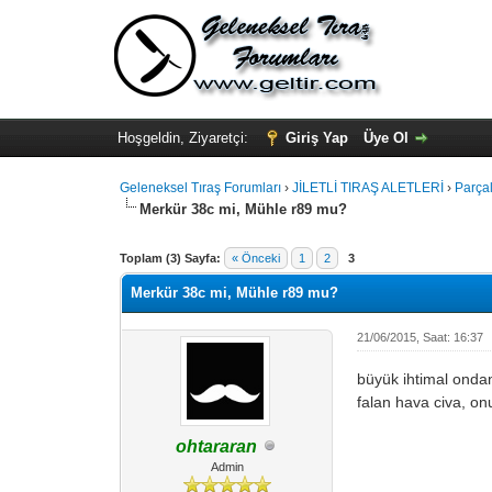
Hoşgeldin, Ziyaretçi:
Giriş Yap
Üye Ol
Geleneksel Tıraş Forumları
›
JİLETLİ TIRAŞ ALETLERİ
›
Parçal
Merkür 38c mi, Mühle r89 mu?
Toplam (3) Sayfa:
« Önceki
1
2
3
Merkür 38c mi, Mühle r89 mu?
21/06/2015, Saat: 16:37
büyük ihtimal onda
falan hava civa, onu
ohtararan
Admin