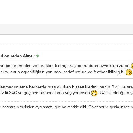
ullanıcıdan Alıntı:
an beceremedim ve bıraktım birkaç tıraş sonra daha evvelkileri zaten
civa, onun agresifliğinin yanında. sedef ustura ve feather ikilisi gibi
nmadım ama berberde tıraş olurken hissettiklerimi inanın R 41 ile tıraş
nuz ki 34C ye geçince bir bocalama yaşıyor insan
R41 ile olduğum ya
rlarımız birbirinden ayrılamaz, güç ve madde gibi. Onlar ayrıldığında insan bir