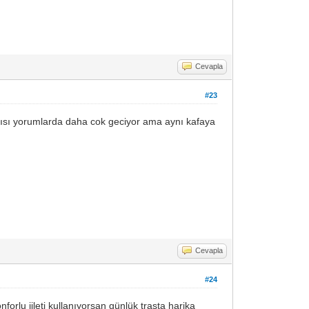
Cevapla
#23
tdısı yorumlarda daha cok geciyor ama aynı kafaya
Cevapla
#24
orlu jileti kullanıyorsan günlük traşta harika