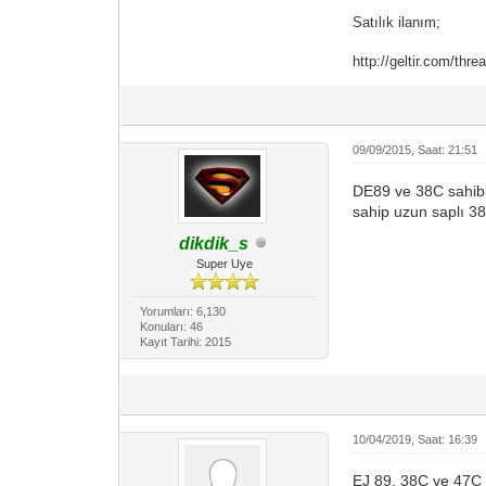
Satılık ilanım;
http://geltir.com/thr
09/09/2015, Saat: 21:51
DE89 ve 38C sahibi 
sahip uzun saplı 3
dikdik_s
Super Uye
Yorumları: 6,130
Konuları: 46
Kayıt Tarihi: 2015
10/04/2019, Saat: 16:39
EJ 89, 38C ve 47C k