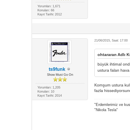
Yorumları: 1,671
Konuları: 66
Kayıt Tarihi: 2012
21/06/2015, Saat: 17:00
ohtararan Adlı K
büyük ihtimal ond
ts9funk
ustura falan hava 
Show Must Go On
Komşum ustura kulla
Yorumları: 1,205
fazla hissediyorsu
Konuları: 10
Kayıt Tarihi: 2014
"Erdemlerimiz ve kusu
"Nikola Tesla"