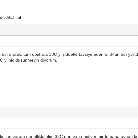
ead-6891.html
biri olarak, tüm dostlara 38C yi şiddetle tavsiye ederim. 34ün adı yur
8C yi hic dusunmeyin diyorum.
ullanıyorum genellikle elim 38C den yana gidiyor. birde bana uygun konf