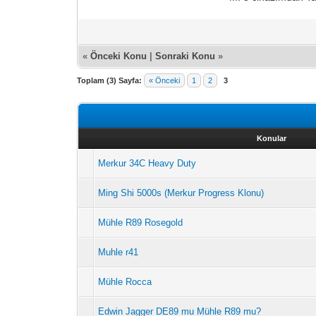
«
Önceki Konu
|
Sonraki Konu
»
Toplam (3) Sayfa:
« Önceki
1
2
3
Konular
Merkur 34C Heavy Duty
Ming Shi 5000s (Merkur Progress Klonu)
Mühle R89 Rosegold
Muhle r41
Mühle Rocca
Edwin Jagger DE89 mu Mühle R89 mu?