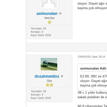
oluyor. Gayet ağır 
kayma çok olmuyor
asimunalan
Yeni Üye
Yorumları: 24
Konuları: 0
Kayıt Tarihi: 2018
13/04/2019, Saat: 20:14
asimunalan Adlı 
dnzahmetdnz
EJ 89, 38C ve 47C
oluyor. Gayet ağır
Üye
kayma çok olmuy
Yorumları: 92
38 c 1 yıldır kulla
Konuları: 4
sakalı polsilver ile 
Kayıt Tarihi: 2018
MI 8 cihazımdan Tap