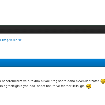
ı Tıraş Aletleri
n beceremedim ve bıraktım birkaç tıraş sonra daha evvelkileri zaten
n agresifliğinin yanında. sedef ustura ve feather ikilisi gibi