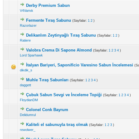
Derby Premium Sabun
V4Vamık
Fermente Tıraş Sabunu
(Sayfalar:
1
2
)
Razorlazer
Delikanlım Zeytinyağlı Tıraş Sabunu
(Sayfalar:
1
2
)
Ratiere
Valobra Crema Di Sapone Almond
(Sayfalar:
1
2
3
4
)
Lord Sparhawk
İtalyan Bariyeri, Saponificio Varesino Sabun İncelemesi
(Sa
dikdik_s
Muhle Tıraş Sabunları
(Sayfalar:
1
2
3
4
)
daggett
Çubuk Sabun Sevgi ve İnceleme Topiği
(Sayfalar:
1
2
3
4
)
FloydianDM
Colonel Conk Bayrum
Delidumrul
Kaliteli el sabunuyla tıraş olmak
(Sayfalar:
1
2
3
)
rewolwer_