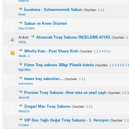
totan35
İnceleme : Scheermonnik Sabun
(Sayfalar:
1
2
)
finwe
Sabun ve Krem Ürünleri
Naci Erdem
Anket:
Alsancak Tıraş Sabunu İNCELEME-KIYAS
(Sayfalar:
1
KRAL
Wholly Kaw - Post Shave Kralı
(Sayfalar:
1
2
3
4
5
6
)
dikdik_s
Füme Traş sabunu 300gr Plastik kutulu
(Sayfalar:
1
2
3
4
5
6
7
BigHillMe
tweex traş sabunları...
(Sayfalar:
1
2
)
esevetnov
Proraso Tıraş Sabunu -Aloe vera ve yeşil çaylı
(Sayfalar:
1
2
3
ulysse6
Zingari Man Tıraş Sabunu
(Sayfalar:
1
2
)
MetsGo
VIP Don Yağlı Doğal Tıraş Sabunu - 1. Versiyon
(Sayfalar:
1
2
Creator