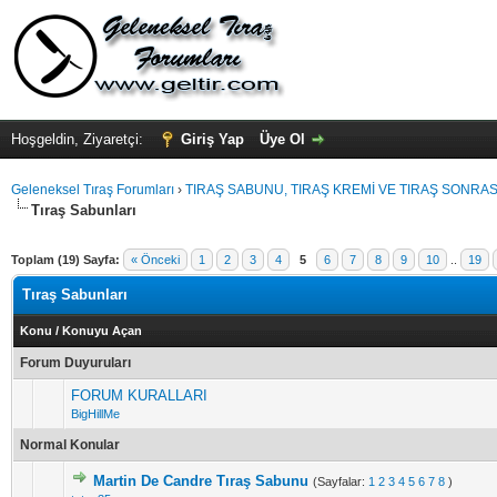
Hoşgeldin, Ziyaretçi:
Giriş Yap
Üye Ol
Geleneksel Tıraş Forumları
›
TIRAŞ SABUNU, TIRAŞ KREMİ VE TIRAŞ SONRASI
Tıraş Sabunları
Toplam (19) Sayfa:
« Önceki
1
2
3
4
5
6
7
8
9
10
..
19
Tıraş Sabunları
Konu
/
Konuyu Açan
Forum Duyuruları
FORUM KURALLARI
BigHillMe
Normal Konular
Martin De Candre Tıraş Sabunu
(Sayfalar:
1
2
3
4
5
6
7
8
)