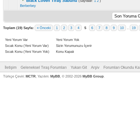
Black Loven Tıraş Sabunu
(Sayfalar:
1
2
)
Berberbey
Toplam (19) Sayfa:
« Önceki
1
2
3
4
5
6
7
8
9
10
..
19
Yeni Yorum Var
Yeni Yorum Yok
Sıcak Konu (Yeni Yorum Var)
Sizin Yorumunuzu İçerir
Sıcak Konu (Yeni Yorum Yok)
Konu Kapalı
İletişim
Geleneksel Tıraş Forumları
Yukarı Git
Arşiv
Forumları Okundu Ka
Türkçe Çeviri:
MCTR
, Yazılım:
MyBB
, © 2002-2026
MyBB Group
.