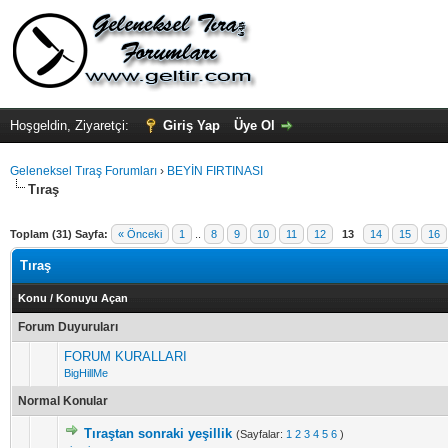
Hoşgeldin, Ziyaretçi:
Giriş Yap
Üye Ol
Geleneksel Tıraş Forumları
›
BEYİN FIRTINASI
Tıraş
Toplam (31) Sayfa:
« Önceki
1
..
8
9
10
11
12
13
14
15
16
Tıraş
Konu
/
Konuyu Açan
Forum Duyuruları
FORUM KURALLARI
BigHillMe
Normal Konular
Tıraştan sonraki yeşillik
(Sayfalar:
1
2
3
4
5
6
)