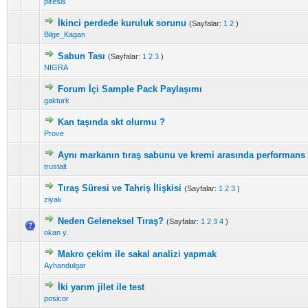
piresis
İkinci perdede kuruluk sorunu
(Sayfalar:
1
2
)
Bilge_Kagan
Sabun Tası
(Sayfalar:
1
2
3
)
NIGRA
Forum İçi Sample Pack Paylaşımı
gakturk
Kan taşında skt olurmu ?
Prove
Aynı markanın tıraş sabunu ve kremi arasında performans v
trustalt
Tıraş Süresi ve Tahriş İlişkisi
(Sayfalar:
1
2
3
)
ziyak
Neden Geleneksel Tıraş?
(Sayfalar:
1
2
3
4
)
okan y.
Makro çekim ile sakal analizi yapmak
Ayhandulgar
İki yarım jilet ile test
posicor