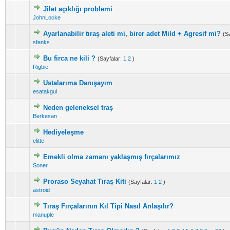
Jilet açıklığı problemi
JohnLocke
Ayarlanabilir tıraş aleti mi, birer adet Mild + Agresif mi?
(S
sfenks
Bu firca ne kili ?
(Sayfalar:
1
2
)
Rigbie
Ustalarıma Danışayım
esatakgul
Neden geleneksel traş
Berkesan
Hediyeleşme
elitte
Emekli olma zamanı yaklaşmış fırçalarımız
Soner
Proraso Seyahat Tıraş Kiti
(Sayfalar:
1
2
)
astroid
Tıraş Fırçalarının Kıl Tipi Nasıl Anlaşılır?
manuple