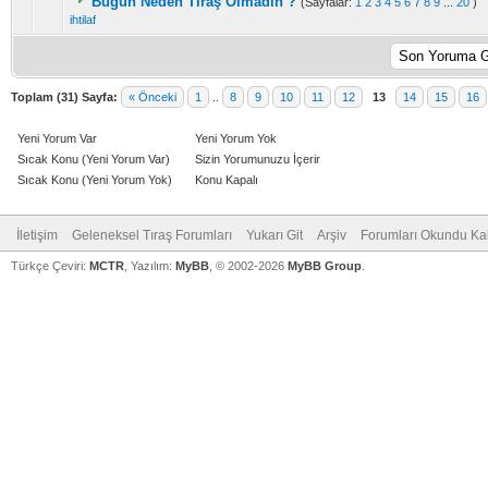
Bugün Neden Tıraş Olmadın ?
(Sayfalar:
1
2
3
4
5
6
7
8
9
...
20
)
ihtilaf
Toplam (31) Sayfa:
« Önceki
1
..
8
9
10
11
12
13
14
15
16
Yeni Yorum Var
Yeni Yorum Yok
Sıcak Konu (Yeni Yorum Var)
Sizin Yorumunuzu İçerir
Sıcak Konu (Yeni Yorum Yok)
Konu Kapalı
İletişim
Geleneksel Tıraş Forumları
Yukarı Git
Arşiv
Forumları Okundu Ka
Türkçe Çeviri:
MCTR
, Yazılım:
MyBB
, © 2002-2026
MyBB Group
.