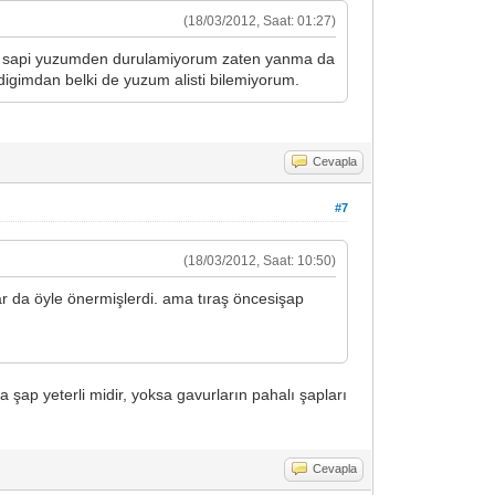
(18/03/2012, Saat: 01:27)
rasi sapi yuzumden durulamiyorum zaten yanma da
digimdan belki de yuzum alisti bilemiyorum.
Cevapla
#7
(18/03/2012, Saat: 10:50)
 da öyle önermişlerdi. ama tıraş öncesişap
a şap yeterli midir, yoksa gavurların pahalı şapları
Cevapla