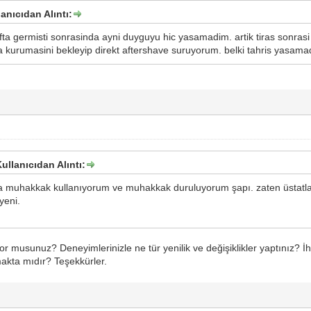
lanıcıdan Alıntı:
hafta germisti sonrasinda ayni duyguyu hic yasamadim. artik tiras son
ka kurumasini bekleyip direkt aftershave suruyorum. belki tahris yasama
ullanıcıdan Alıntı:
ra muhakkak kullanıyorum ve muhakkak duruluyorum şapı. zaten üstatlar
yeni.
yor musunuz? Deneyimlerinizle ne tür yenilik ve değişiklikler yaptınız? İh
tmakta mıdır? Teşekkürler.