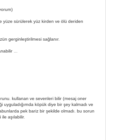
ıyorum)
le yüze sürülerek yüz kirden ve ölü deriden
ün gerginleştirilmesi sağlanır.
bilir ...
unu. kullanan ve sevenleri bilir (mesaj oner
ği uyguladığımda köpük diye bir şey kalmadı ve
bunlarda pek bariz bir şekilde olmadı. bu sorun
e aşılabilir.