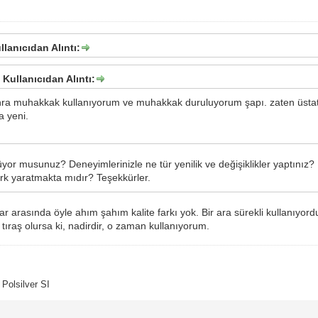
ullanıcıdan Alıntı:
 Kullanıcıdan Alıntı:
nra muhakkak kullanıyorum ve muhakkak duruluyorum şapı. zaten üstatl
a yeni.
rüyor musunuz? Deneyimlerinizle ne tür yenilik ve değişiklikler yaptınız? 
fark yaratmakta mıdır? Teşekkürler.
ar arasında öyle ahım şahım kalite farkı yok. Bir ara sürekli kullanıy
ir tıraş olursa ki, nadirdir, o zaman kullanıyorum.
Polsilver SI