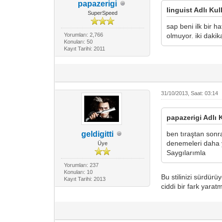
papazerigi
linguist Adlı Kul
SuperSpeed
sap beni ilk bir 
Yorumları: 2,766
olmuyor. iki daki
Konuları: 50
Kayıt Tarihi: 2011
31/10/2013, Saat: 03:14
papazerigi Adlı K
geldigitti
ben tıraştan son
denemeleri daha 
Üye
Saygılarımla
Yorumları: 237
Konuları: 10
Bu stilinizi sürdürü
Kayıt Tarihi: 2013
ciddi bir fark yara