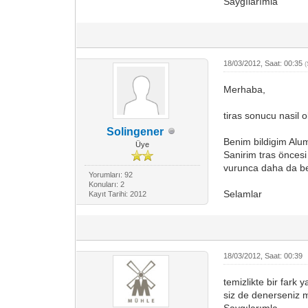
Saygılarımla
18/03/2012, Saat: 00:35
Merhaba,
tiras sonucu nasil 
Solingener
Benim bildigim Alum
Üye
Sanirim tras öncesi
vurunca daha da bel
Yorumları: 92
Konuları: 2
Selamlar
Kayıt Tarihi: 2012
18/03/2012, Saat: 00:39
temizlikte bir fark
siz de denerseniz 
Saygılarımla