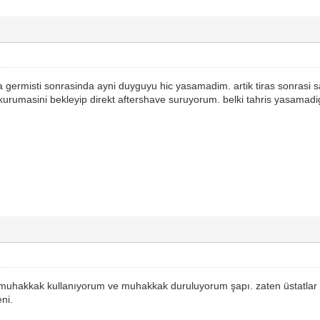
afta germisti sonrasinda ayni duyguyu hic yasamadim. artik tiras sonr
 kurumasini bekleyip direkt aftershave suruyorum. belki tahris yasamad
 muhakkak kullanıyorum ve muhakkak duruluyorum şapı. zaten üstatlar 
ni.