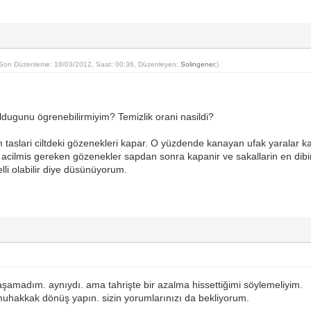
(Son Düzenleme: 18/03/2012, Saat: 00:36, Düzenleyen:
Solingener
.)
oldugunu ögrenebilirmiyim? Temizlik orani nasildi?
 taslari ciltdeki gözenekleri kapar. O yüzdende kanayan ufak yaralar ka
 acilmis gereken gözenekler sapdan sonra kapanir ve sakallarin en dibin
li olabilir diye düsünüyorum.
 yaşamadım. aynıydı. ama tahrişte bir azalma hissettiğimi söylemeliyim.
muhakkak dönüş yapın. sizin yorumlarınızı da bekliyorum.