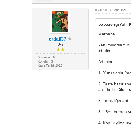
06/11/2013, Saat: 16:19
papazerigi Adlı K
Merhaba..
erdall37
Üye
Yanılmıyorsam bun
istedim.
Yorumları: 95
Adımlar:
Konuları: 3
Kayıt Tarihi: 2013
1. Yüz ıslatılır 
2. Tasta hazırlan
arındırılır. Dilen
3. Temizliğin ardı
3.1 Ben burada yü
4. Köpük yüze uygu