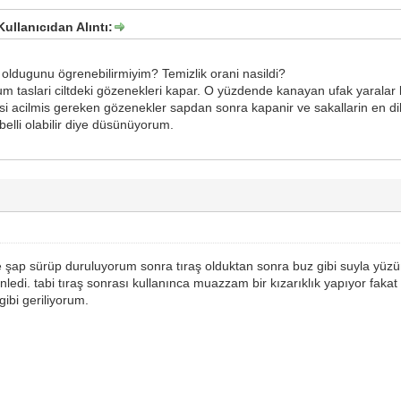
Kullanıcıdan Alıntı:
l oldugunu ögrenebilirmiyim? Temizlik orani nasildi?
um taslari ciltdeki gözenekleri kapar. O yüzdende kanayan ufak yaralar 
si acilmis gereken gözenekler sapdan sonra kapanir ve sakallarin en dib
elli olabilir diye düsünüyorum.
 şap sürüp duruluyorum sonra tıraş olduktan sonra buz gibi suyla yüzü
k önledi. tabi tıraş sonrası kullanınca muazzam bir kızarıklık yapıyor f
ibi geriliyorum.