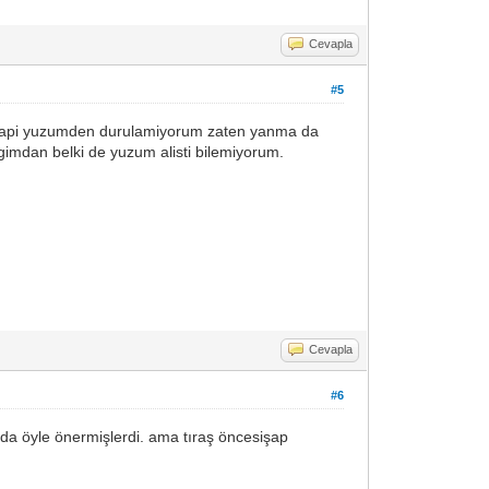
Cevapla
#5
asi sapi yuzumden durulamiyorum zaten yanma da
igimdan belki de yuzum alisti bilemiyorum.
Cevapla
#6
da öyle önermişlerdi. ama tıraş öncesişap