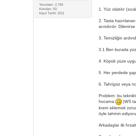
Yorumları: 2,766
1. Yüz ıslatılır (s
Konuları: 50
Kayıt Tarihi: 2011
2. Tasta hazırlanan
arındırılır. Dilenir
3. Temizliğin ardın
3.1 Ben burada yüz
4. Köpük yüze uygul
5. Her perdede şap 
6. Tahrişsiz veya n
Problem: bu teknikt
hocama
)WS tas
krem eklemek zorun
öyle tahmin ediyoru
Arkadaşlar ilk fırsa