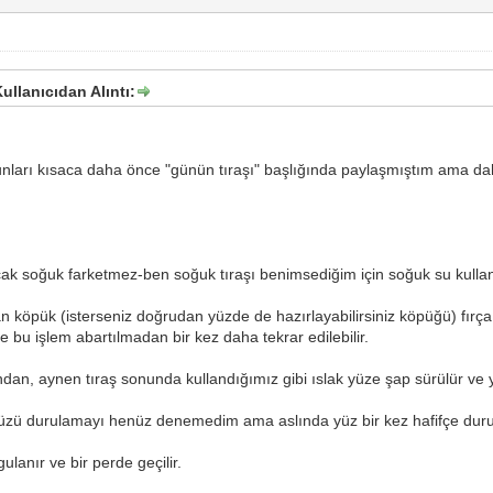
ullanıcıdan Alıntı:
ları kısaca daha önce "günün tıraşı" başlığında paylaşmıştım ama daha d
(sıcak soğuk farketmez-ben soğuk tıraşı benimsediğim için soğuk su kull
an köpük (isterseniz doğrudan yüzde de hazırlayabilirsiniz köpüğü) fırça
irse bu işlem abartılmadan bir kez daha tekrar edilebilir.
ndan, aynen tıraş sonunda kullandığımız gibi ıslak yüze şap sürülür ve y
zü durulamayı henüz denemedim ama aslında yüz bir kez hafifçe durula
lanır ve bir perde geçilir.