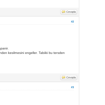
Cevapla
#2
panir.
den kesilmesini engeller. Tabiiki bu tersden
Cevapla
#3