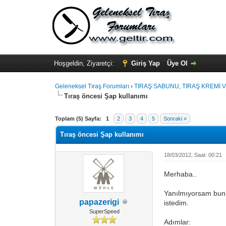
Hoşgeldin, Ziyaretçi:
Giriş Yap
Üye Ol
Geleneksel Tıraş Forumları
›
TIRAŞ SABUNU, TIRAŞ KREMİ V
Tıraş öncesi Şap kullanımı
Toplam (5) Sayfa:
1
2
3
4
5
Sonraki »
Tıraş öncesi Şap kullanımı
18/03/2012, Saat: 00:21
Merhaba..
Yanılmıyorsam bunla
papazerigi
istedim.
SuperSpeed
Adımlar: