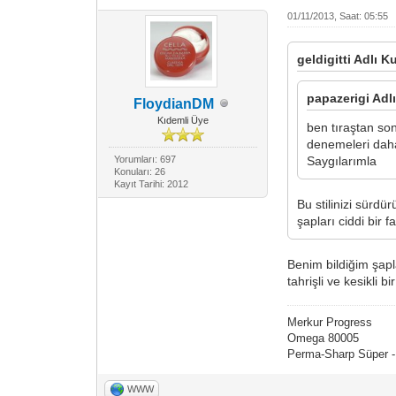
01/11/2013, Saat: 05:55
geldigitti Adlı K
papazerigi Adlı
FloydianDM
Kıdemli Üye
ben tıraştan so
denemeleri dah
Yorumları: 697
Saygılarımla
Konuları: 26
Kayıt Tarihi: 2012
Bu stilinizi sürdü
şapları ciddi bir 
Benim bildiğim şapl
tahrişli ve kesikli b
Merkur Progress
Omega 80005
Perma-Sharp Süper - 
WWW