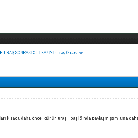
E TIRAŞ SONRASI CİLT BAKIMI
›
Tıraş Öncesi
rı kısaca daha önce "günün tıraşı" başlığında paylaşmıştım ama daha det