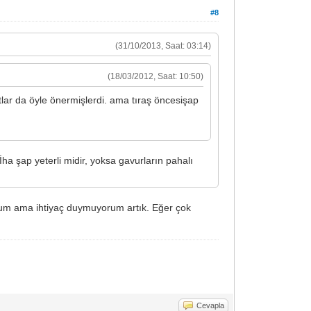
#8
(31/10/2013, Saat: 03:14)
(18/03/2012, Saat: 10:50)
ar da öyle önermişlerdi. ama tıraş öncesişap
İha şap yeterli midir, yoksa gavurların pahalı
ordum ama ihtiyaç duymuyorum artık. Eğer çok
Cevapla