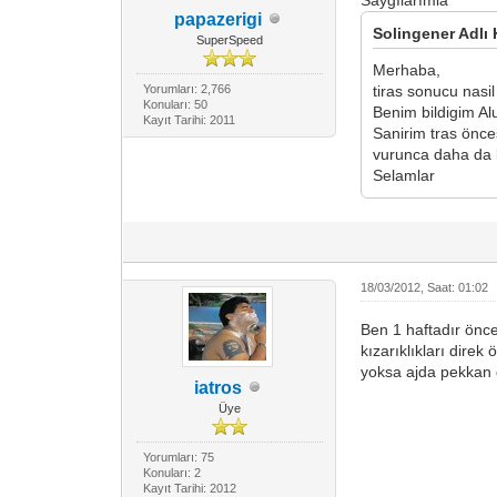
papazerigi
Solingener Adlı 
SuperSpeed
Merhaba,
Yorumları: 2,766
tiras sonucu nasi
Konuları: 50
Benim bildigim Al
Kayıt Tarihi: 2011
Sanirim tras önce
vurunca daha da b
Selamlar
18/03/2012, Saat: 01:02
Ben 1 haftadır önce
kızarıklıkları dire
yoksa ajda pekkan g
iatros
Üye
Yorumları: 75
Konuları: 2
Kayıt Tarihi: 2012