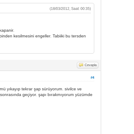
(18/03/2012, Saat: 00:35)
kapanir.
inden kesilmesini engeller. Tabiiki bu tersden
Cevapla
#4
mü yıkayıp tekrar şap sürüyorum. sivilce ve
akat sonrasında geçiyor. şapı bırakmıyorum yüzümde