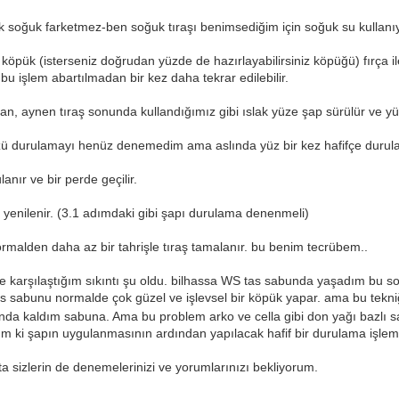
ıcak soğuk farketmez-ben soğuk tıraşı benimsediğim için soğuk su kullan
 köpük (isterseniz doğrudan yüzde de hazırlayabilirsiniz köpüğü) fırça i
se bu işlem abartılmadan bir kez daha tekrar edilebilir.
dan, aynen tıraş sonunda kullandığımız gibi ıslak yüze şap sürülür ve yüz
ü durulamayı henüz denemedim ama aslında yüz bir kez hafifçe durulana
anır ve bir perde geçilir.
yenilenir. (3.1 adımdaki gibi şapı durulama denenmeli)
ormalden daha az bir tahrişle tıraş tamalanır. bu benim tecrübem..
e karşılaştığım sıkıntı şu oldu. bilhassa WS tas sabunda yaşadım bu sor
 sabunu normalde çok güzel ve işlevsel bir köpük yapar. ama bu tekni
da kaldım sabuna. Ama bu problem arko ve cella gibi don yağı bazlı sa
m ki şapın uygulanmasının ardından yapılacak hafif bir durulama işlemi il
tta sizlerin de denemelerinizi ve yorumlarınızı bekliyorum.