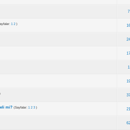
7
ayfalar:
1
2
)
1
2
1
1
1
)
3
eli mi?
(Sayfalar:
1
2
3
)
2
6