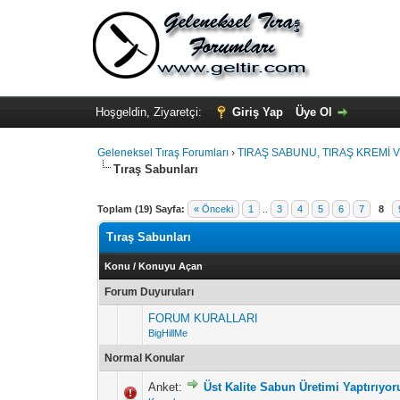
Hoşgeldin, Ziyaretçi:
Giriş Yap
Üye Ol
Geleneksel Tıraş Forumları
›
TIRAŞ SABUNU, TIRAŞ KREMİ V
Tıraş Sabunları
Toplam (19) Sayfa:
« Önceki
1
..
3
4
5
6
7
8
Tıraş Sabunları
Konu
/
Konuyu Açan
Forum Duyuruları
FORUM KURALLARI
BigHillMe
Normal Konular
Anket:
Üst Kalite Sabun Üretimi Yaptırıyor