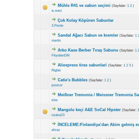
Mühle R41 ve sabun seçimi
(Sayfalar:
1
2
)
ix.mert
Çok Kolay Köpüren Sabunlar
3.Perde
Sandal Ağacı Sabun ve kremler
(Sayfalar:
1
martin
Arko Kase Berber Tıraş Sabunu
(Sayfalar:
1
FloydianDM
Aliexpress tiras sabunlari
(Sayfalar:
1
2
3
)
Rigbie
Catie's Bubbles
(Sayfalar:
1
2
)
posicor
Meißner Tremonia / Meissner Tremonia Sa
izbe
Mangolu keçi A&E SoCal Hipster
(Sayfalar:
osaka23
İNCELEME:Finlandiya’dan Abim gelmiş ev
ahraz