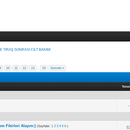
E TIRAŞ SONRASI CİLT BAKIMI
9
10
11
12
13
..
19
Sonraki »
Yoru
-
um Fikirleri Alayım:)
(Sayfalar:
1
2
3
4
5
6
)
5