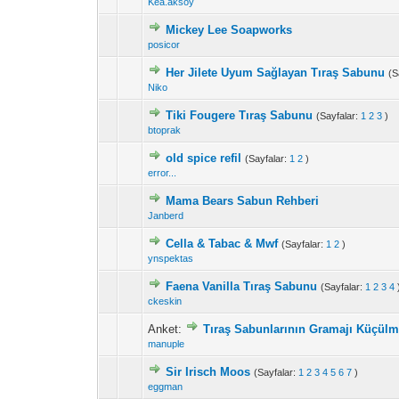
Kea.aksoy
Mickey Lee Soapworks
posicor
Her Jilete Uyum Sağlayan Tıraş Sabunu
(S
Niko
Tiki Fougere Tıraş Sabunu
(Sayfalar:
1
2
3
)
btoprak
old spice refil
(Sayfalar:
1
2
)
error...
Mama Bears Sabun Rehberi
Janberd
Cella & Tabac & Mwf
(Sayfalar:
1
2
)
ynspektas
Faena Vanilla Tıraş Sabunu
(Sayfalar:
1
2
3
4
ckeskin
Anket:
Tıraş Sabunlarının Gramajı Küçülm
manuple
Sir Irisch Moos
(Sayfalar:
1
2
3
4
5
6
7
)
eggman