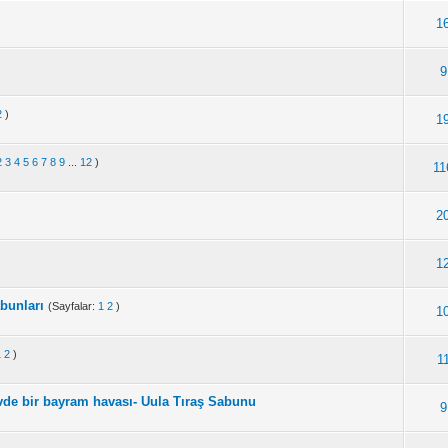
1
9
2
)
1
2
3
4
5
6
7
8
9
...
12
)
11
2
1
bunları
(Sayfalar:
1
2
)
1
1
2
)
1
de bir bayram havası- Uula Tıraş Sabunu
9