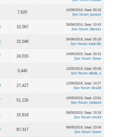
10/08/2019, Saat: 00:42
7,620
Son Yorum
:
posicor
30/06/2019, Saat: 10:43
6
15,267
Son Yorum
:
Silentsv
30/06/2019, Saat: 05:25
4
31,048
Son Yorum
:
kadir.tbk
14/05/2019, Saat: 20:31
7
24,015
Son Yorum
:
Soner
12/05/2019, Saat: 20:45
3,440
Son Yorum
:
dikdik_s
12/05/2019, Saat: 14:27
9
27,427
Son Yorum
:
Ibra35
10/05/2019, Saat: 13:51
7
51,126
Son Yorum
:
Janberd
09/05/2019, Saat: 19:18
1
15,818
Son Yorum
:
mrcktl
08/05/2019, Saat: 23:59
2
87,317
Son Yorum
:
Soner