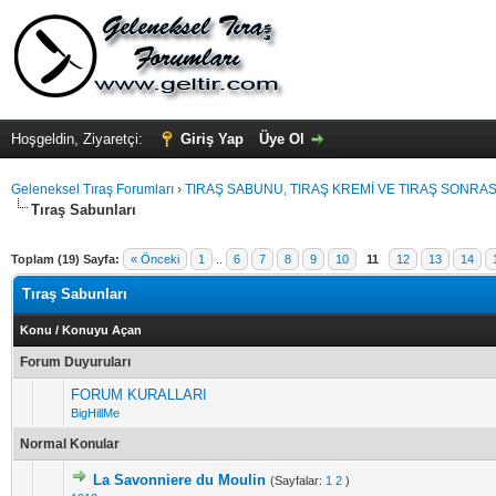
Hoşgeldin, Ziyaretçi:
Giriş Yap
Üye Ol
Geleneksel Tıraş Forumları
›
TIRAŞ SABUNU, TIRAŞ KREMİ VE TIRAŞ SONRASI
Tıraş Sabunları
Toplam (19) Sayfa:
« Önceki
1
..
6
7
8
9
10
11
12
13
14
Tıraş Sabunları
Konu
/
Konuyu Açan
Forum Duyuruları
FORUM KURALLARI
BigHillMe
Normal Konular
La Savonniere du Moulin
(Sayfalar:
1
2
)