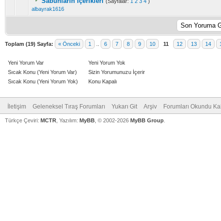
Sabunların İçerikleri
(Sayfalar:
1
2
3
4
)
albayrak1616
Toplam (19) Sayfa:
« Önceki
1
..
6
7
8
9
10
11
12
13
14
Yeni Yorum Var
Yeni Yorum Yok
Sıcak Konu (Yeni Yorum Var)
Sizin Yorumunuzu İçerir
Sıcak Konu (Yeni Yorum Yok)
Konu Kapalı
İletişim
Geleneksel Tıraş Forumları
Yukarı Git
Arşiv
Forumları Okundu Ka
Türkçe Çeviri:
MCTR
, Yazılım:
MyBB
, © 2002-2026
MyBB Group
.