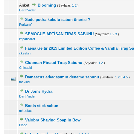
Anket:
Blooming
(Sayfalar:
1
2
)
DarthVader
Sade pudra kokulu sabun önerisi ?
FurkanY
SEMOGUE ARTİSAN TIRAŞ SABUNU
(Sayfalar:
1
2
3
)
impaticaret
Faena Geltir 2015 Limited Edition Coffee & Vanilla Tıraş 
ckeskin
Clubman Pinaud Tıraş Sabunu
(Sayfalar:
1
2
)
Chinaski
Damascus arkadaşımın deneme sabunu
(Sayfalar:
1
2
3
4
5
)
taskind
Dr Jon's Hydra
DarthVader
Boots stick sabun
mkeskus
Valobra Shaving Soap in Bowl
Blade