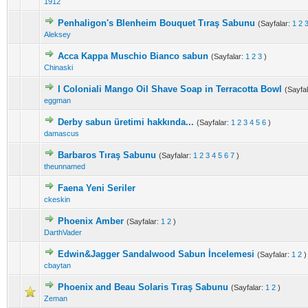
1912
Penhaligon's Blenheim Bouquet Tıraş Sabunu
(Sayfalar:
1
2
Aleksey
Acca Kappa Muschio Bianco sabun
(Sayfalar:
1
2
3
)
Chinaski
I Coloniali Mango Oil Shave Soap in Terracotta Bowl
(Sayfa
eggman
Derby sabun üretimi hakkında...
(Sayfalar:
1
2
3
4
5
6
)
damascus
Barbaros Tıraş Sabunu
(Sayfalar:
1
2
3
4
5
6
7
)
theunnamed
Faena Yeni Seriler
ckeskin
Phoenix Amber
(Sayfalar:
1
2
)
DarthVader
Edwin&Jagger Sandalwood Sabun İncelemesi
(Sayfalar:
1
2
)
cbaytan
Phoenix and Beau Solaris Tıraş Sabunu
(Sayfalar:
1
2
)
Zeman